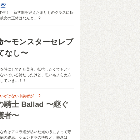
美空
年生！ 新学期を迎えたまりものクラスに転
彼女の正体はなんと…!?
命〜モンスターセレブ
てなし〜
ぎ
を詩にしてきた美音。抵抗したくてもどう
ないでいる詩だったけど、思いもよらぬ方
していき…！？
いがけない来訪者が…!?
騎士 Ballad 〜継ぐ
護者〜
な命はアロラ達が紡いだ光の糸によって守
病の終息、シェンドラの快復と、懸念は