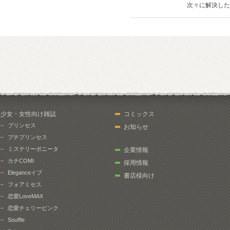
次々に解決した
少女・女性向け雑誌
コミックス
プリンセス
お知らせ
プチプリンセス
ミステリーボニータ
企業情報
カチCOMI
採用情報
Eleganceイブ
書店様向け
フォアミセス
恋愛LoveMAX
恋愛チェリーピンク
Souffle