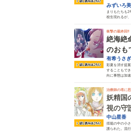
みずいろ
まりもたちも2
校生現れるが、
衝撃の最終回!!
絶海絶
のおも
有希うさ
彩夏を消す提案
することもでき
向に事態は加速
治療師の塔に思
妖精国の
視の守
中山星香
揺籠の中の小さ
護られた。流行