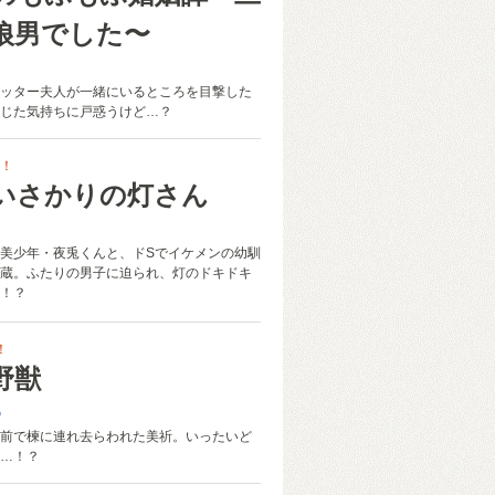
狼男でした〜
ッター夫人が一緒にいるところを目撃した
じた気持ちに戸惑うけど…？
！
いさかりの灯さん
美少年・夜兎くんと、ドSでイケメンの幼馴
蔵。ふたりの男子に迫られ、灯のドキドキ
！？
！
野獣
め
前で楝に連れ去らわれた美祈。いったいど
…！？