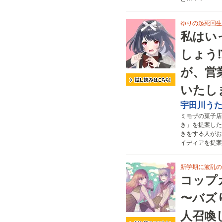
ゆりの起死回生
私はい
しょう
が、営
いたし
宇田川う
ミモザの菓子店
き」を提案した
きをする人がお
イディアを提案
新学期に波乱の予
コップ
〜バズ
人召喚