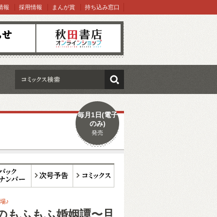
情報
採用情報
まんが賞
持ち込み窓口
オンラインショップ
検索
毎月1日(電子
のみ)
発売
ックナンバー
次号予告
コミックス
場♪
のもふもふ婚姻譚〜旦