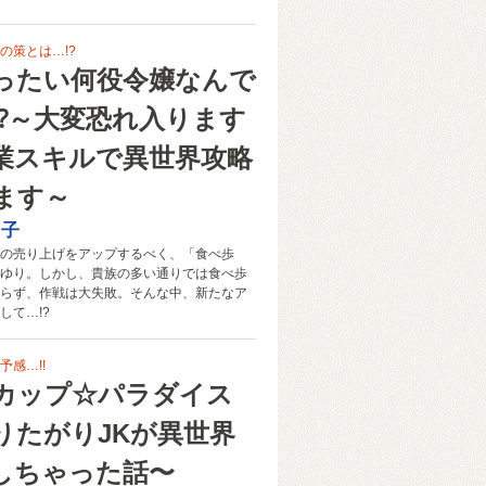
の策とは…!?
ったい何役令嬢なんで
⁉～大変恐れ入ります
業スキルで異世界攻略
ます～
た子
の売り上げをアップするべく、「食べ歩
ゆり。しかし、貴族の多い通りでは食べ歩
らず、作戦は大失敗。そんな中、新たなア
して…!?
感…!!
カップ☆パラダイス
りたがりJKが異世界
しちゃった話〜