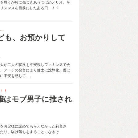
を思うが故に傷つきあうつばめとリオ。そ
リスマスを目前にしたある日…！？
…
ども、お預かりして
な
太が二人の状況を不安視しファミレスで会
、アーチの発言により健太は沈静化。優は
に不安を感じて…。
！！
嬢はモブ男子に推され
。
をお父様に認めてもらえなかった莉良さ
たり、駆け落ちをすることになるけ