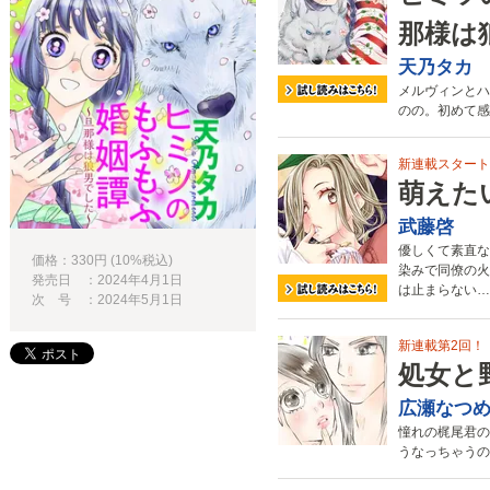
那様は
天乃タカ
メルヴィンとハ
のの。初めて感
新連載スタート
萌えた
武藤啓
優しくて素直な
価格：330円 (10%税込)
染みで同僚の火
発売日 ：2024年4月1日
は止まらない…
次 号 ：2024年5月1日
新連載第2回！
処女と
広瀬なつ
憧れの梶尾君の
うなっちゃうの