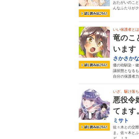
おたがいのこと
んなふたりがク
いい保護者とは
竜のこ
います
さかさか
優の幼馴染・健
議状態となるも
自分の保護者力
いざ、駆け落ち
悪役令
てます
ミサト
佐々木との交際
ま。佐々木とふ
ど…！？