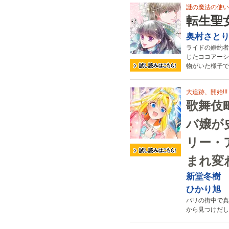
謎の魔法の使い
転生聖
奥村さと
ライドの婚約者
じたココアーシ
物がいた様子で
大追跡、開始!!!
歌舞伎
バ嬢が
リー・
まれ変
新堂冬樹
ひかり旭
パリの街中で真
から見つけだし