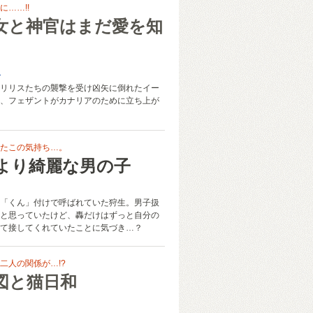
……!!
女と神官はまだ愛を知
み
リリスたちの襲撃を受け凶矢に倒れたイー
、フェザントがカナリアのために立ち上が
たこの気持ち…。
より綺麗な男の子
「くん」付けで呼ばれていた狩生。男子扱
と思っていたけど、轟だけはずっと自分の
て接してくれていたことに気づき…？
二人の関係が…!?
図と猫日和
こ