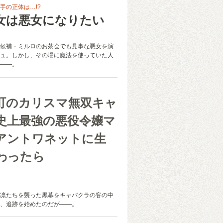
手の正体は…!?
女は悪女になりたい
り
候補・ミルロのお茶会でも見事な悪女を演
ュ。しかし、その場に魔法を使っていた人
――。
町のカリスマ無双キャ
史上最強の悪役令嬢マ
アントワネットに生
わったら
凛たちを襲った黒幕をキャバクラの客の中
、追跡を始めたのだが――。