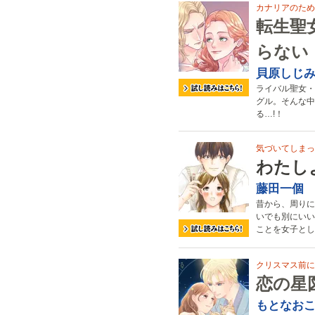
カナリアのために
転生聖
らない
貝原しじ
ライバル聖女・
グル。そんな中
る…!！
気づいてしまっ
わたし
藤田一個
昔から、周りに
いでも別にいい
ことを女子とし
クリスマス前に
恋の星
もとなお