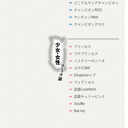
どこでもヤングチャンピオン
チャンピオンRED
ヤンチャンWeb
チャンピオンクロス
プリンセス
プチプリンセス
ミステリーボニータ
カチCOMI
Eleganceイブ
フォアミセス
少女・女性コ
恋愛LoveMAX
ミック誌
恋愛チェリーピンク
Souffle
BaLmy