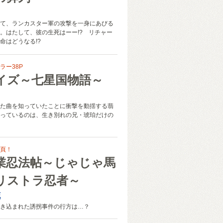
て、ランカスター軍の攻撃を一身にあびる
。はたして、彼の生死はーー!? リチャー
命はどうなる!?
ラー38P
イズ～七星国物語～
も
た曲を知っていたことに衝撃を動揺する翡
っているのは、生き別れの兄・琥珀だけの
頁！
業忍法帖～じゃじゃ馬
リストラ忍者～
花
き込まれた誘拐事件の行方は…？