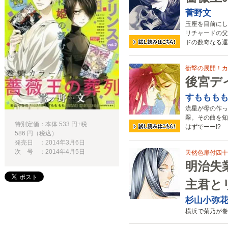
菅野文
玉座を目前にし
リチャードの父
ドの数奇なる運
衝撃の展開！カ
後宮デ
すももも
流星が母の作っ
翠。その曲を知
特別定価：本体 533 円+税
はずでーー!?
586 円（税込）
発売日 ：2014年3月6日
次 号 ：2014年4月5日
天然色扉付四十
明治失
主君と
杉山小弥
横浜で菊乃が巻