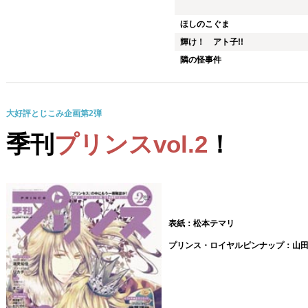
ほしのこぐま
輝け！ アト子!!
隣の怪事件
大好評とじこみ企画第2弾
季刊
プリンスvol.2
！
表紙：松本テマリ
プリンス・ロイヤルピンナップ：
山田