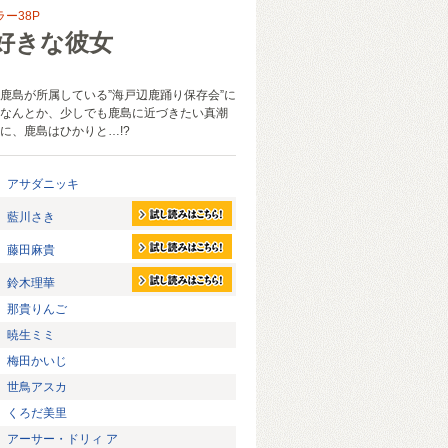
ラー38P
好きな彼女
る
鹿島が所属している”海戸辺鹿踊り保存会”に
なんとか、少しでも鹿島に近づきたい真潮
に、鹿島はひかりと…!?
アサダニッキ
藍川さき
藤田麻貴
鈴木理華
那貴りんご
暁生ミミ
梅田かいじ
世鳥アスカ
くろだ美里
アーサー・ドリィ ア