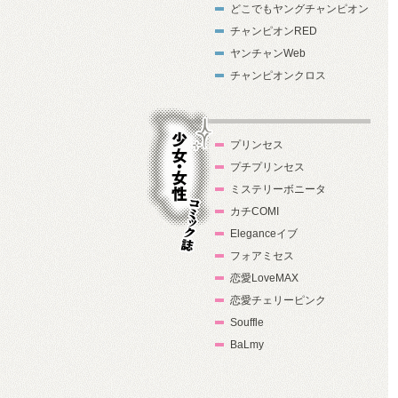
どこでもヤングチャンピオン
チャンピオンRED
ヤンチャンWeb
チャンピオンクロス
プリンセス
プチプリンセス
ミステリーボニータ
カチCOMI
Eleganceイブ
フォアミセス
少女・女性コ
恋愛LoveMAX
ミック誌
恋愛チェリーピンク
Souffle
BaLmy