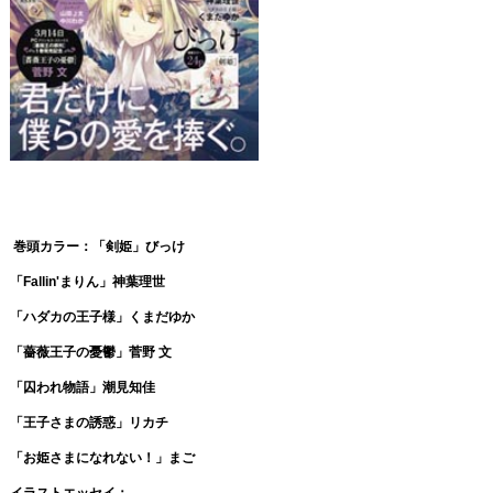
巻頭カラー：「剣姫」びっけ
「Fallin'まりん」神葉理世
「ハダカの王子様」くまだゆか
「薔薇王子の憂鬱」菅野 文
「囚われ物語」潮見知佳
「王子さまの誘惑」リカチ
「お姫さまになれない！」まご