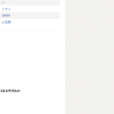
ン
ミサト
SANA
人見茜
J太＆中川わか