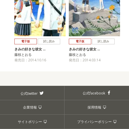
電子版
試し読み
電子版
試し読み
きみの好きな彼女 …
きみの好きな彼女 …
藤枝とおる
藤枝とおる
発売日：2014.10.16
発売日：2014.03.14
公式facebook
公式twitter
企業情報
採用情報
サイトポリシー
プライバシーポリシー