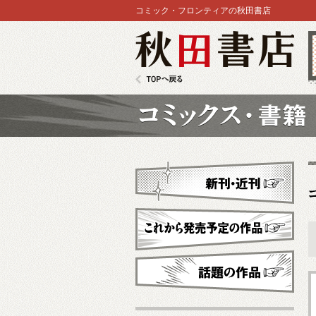
コミック・フロンティアの秋田書店
秋田書店
TOPへ戻る
コミックス
新刊・近刊
これから発売予定
話題の作品