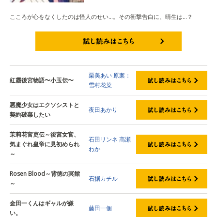
こころが心をなくしたのは怪人のせい…。その衝撃告白に、晴生は…？
試し読みはこちら
栗美あい
原案：
紅霞後宮物語〜小玉伝〜
雪村花菜
悪魔少女はエクソシストと
夜田あかり
契約破棄したい
茉莉花官吏伝～後宮女官、
石田リンネ
高瀬
気まぐれ皇帝に見初められ
わか
～
Rosen Blood～背徳の冥館
石据カチル
～
金田一くんはギャルが嫌
藤田一個
い。