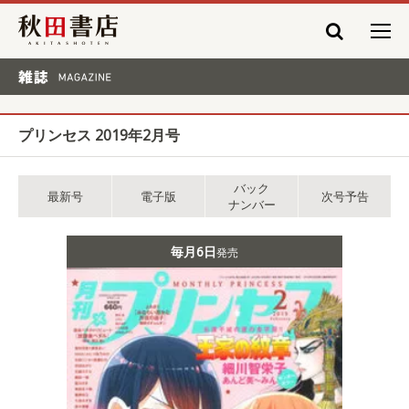
秋田書店
雑誌 MAGAZINE
プリンセス 2019年2月号
バック
最新号
電子版
次号予告
ナンバー
毎月6日
発売