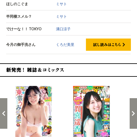
ほしのこぐま
ミサト
半同棲スメル？
ミサト
でけーな！！ TOKYO
溝口涼子
今月の御手洗さん
くろだ美里
新発売！雑誌&コミックス