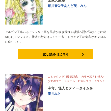
王家の紋章
細川智栄子あんど芙～みん
アルゴン王率いるアッシリア軍を風砂が吹き荒れる砂漠へ誘い込むことに成
功したメンフィス。勝敗の行方は…！？ 一方、トラキア王の刺客がキャロル
に迫り…！？
試し読みはこちら
コミックス1/16発売記念！ カラー32P！ 怪人×
少女のエモーショナル・ピカレスク・ロマン！
今宵、怪人とティータイムを
青井みと