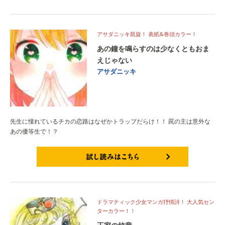
アサダニッキ凱旋！ 表紙&巻頭カラー！
あの鐘を鳴らすのは少なくともおま
えじゃない
アサダニッキ
先生に憧れているチカの恋路はなぜかトラップだらけ！！ 罠の主は意外な
あの優等生で！？
試し読みはこちら
ドラマティック少女マンガ抒情詩！ 大人気セン
ターカラー！！