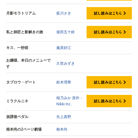
月影モラトリアム
藍川さき
私と師匠と影解きの旅
柴田五十鈴
キス、一秒前
薫原好江
お嬢様、本日のメニューで
久世みずき
す
タブロウ・ゲート
鈴木理華
桜乃みか
原作：
ミラクルニキ
Nikki Inc.
放課後ペダル
矢上真野
根本尚の2ページ劇場
根本尚