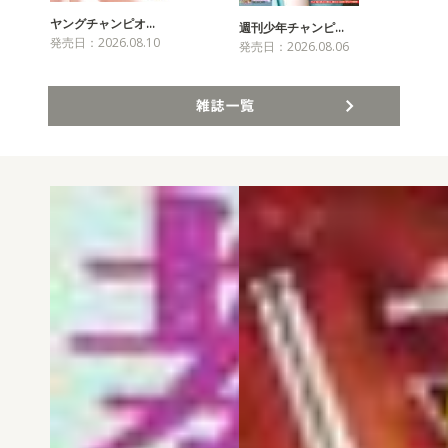
ヤングチャンピオ…
チャ
週刊少年チャンピ…
発売日：2026.08.10
発売
発売日：2026.08.06
雑誌一覧