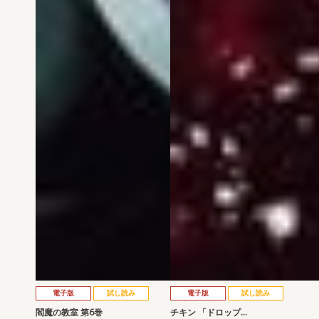
電子版
試し読み
電子版
試し読み
閻魔の教室 第6巻
チキン 「ドロップ…