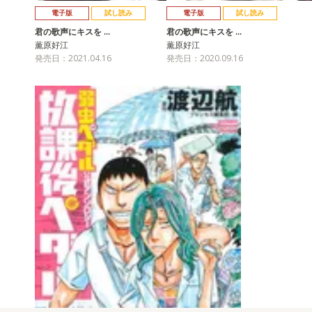
電子版
試し読み
電子版
試し読み
君の歌声にキスを …
君の歌声にキスを …
薫原好江
薫原好江
発売日：2021.04.16
発売日：2020.09.16