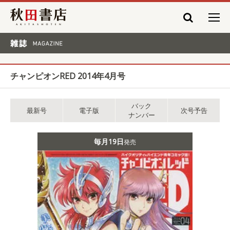
秋田書店
雑誌 MAGAZINE
チャンピオンRED 2014年4月号
バック
最新号
電子版
次号予告
ナンバー
毎月19日
発売