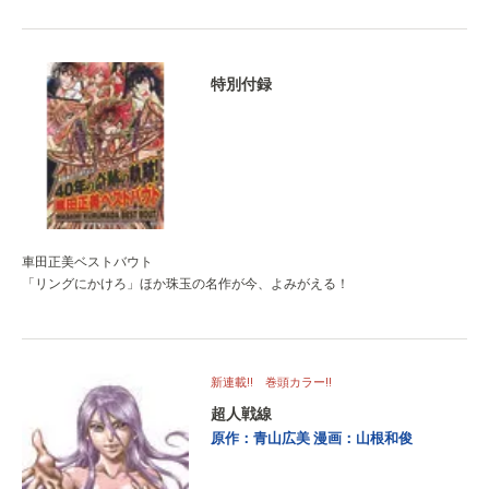
特別付録
車田正美ベストバウト
「リングにかけろ」ほか珠玉の名作が今、よみがえる！
新連載!! 巻頭カラー!!
超人戦線
原作：青山広美
漫画：山根和俊