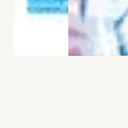
電子版
試し読み
電子版
試し読み
弱虫ペダル SPARE …
BREAK BACK 第25巻
渡辺航
KASA
発売日：2026.08.06
発売日：2026.08.06