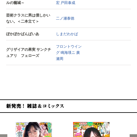
ルの籠城～
宏
戸田泰成
芸術クラスに男は僕しかい
二ノ瀬泰徳
ない。＜二本立て＞
ぽかぽかばんぱいあ
しまだわかば
フロントウイン
グリザイアの果実 サンクチ
グ
鳴海瑛ニ
廣
ュアリ フェローズ
瀬周
新発売！雑誌&コミックス