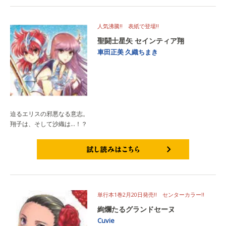
人気沸騰!! 表紙で登場!!
聖闘士星矢 セインティア翔
車田正美
久織ちまき
迫るエリスの邪悪なる意志。
翔子は、そして沙織は…！？
試し読みはこちら
単行本1巻2月20日発売!! センターカラー!!
絢爛たるグランドセーヌ
Cuvie