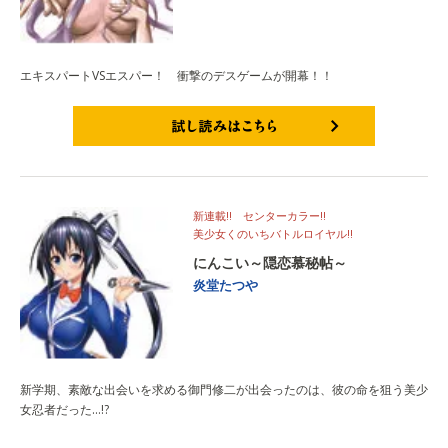
エキスパートVSエスパー！ 衝撃のデスゲームが開幕！！
試し読みはこちら
新連載!! センターカラー!!
美少女くのいちバトルロイヤル!!
にんこい～隠恋慕秘帖～
炎堂たつや
新学期、素敵な出会いを求める御門修二が出会ったのは、彼の命を狙う美少
女忍者だった…!?