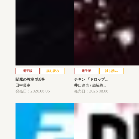
電子版
試し読み
電子版
試し読み
閻魔の教室 第6巻
チキン 「ドロップ…
田中優吏
井口達也 / 歳脇将…
発売日：2026.08.06
発売日：2026.08.06