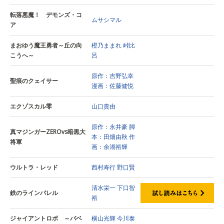
転落悪魔！ デモンズ・コ
ムサシマル
ア
まおゆう魔王勇者～丘の向
橙乃ままれ
峠比
こうへ～
呂
原作：吉野弘幸
聖痕のクェイサー
漫画：佐藤健悦
エクゾスカル零
山口貴由
原作：永井豪
脚
真マジンガーZEROvs暗黒大
本：田畑由秋
作
将軍
画：余湖裕輝
ウルトラ・レッド
西村寿行
野口賢
清水栄一
下口智
鉄のラインバレル
裕
ジャイアントロボ ～バベ
横山光輝
今川泰