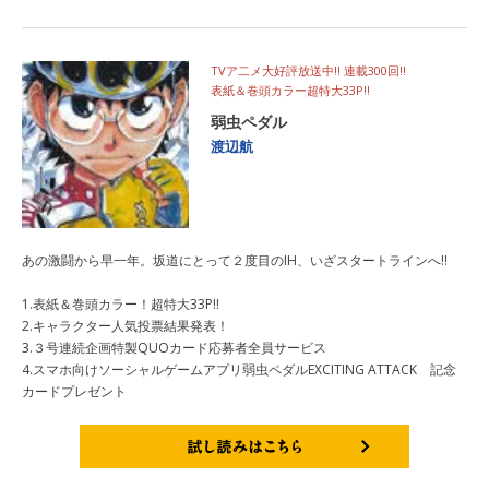
TVア二メ大好評放送中!! 連載300回!!
表紙＆巻頭カラー超特大33P!!
弱虫ペダル
渡辺航
あの激闘から早一年。坂道にとって２度目のIH、いざスタートラインへ!!
1.表紙＆巻頭カラー！超特大33P!!
2.キャラクター人気投票結果発表！
3.３号連続企画特製QUOカード応募者全員サービス
4.スマホ向けソーシャルゲームアプリ弱虫ペダルEXCITING ATTACK 記念
カードプレゼント
試し読みはこちら