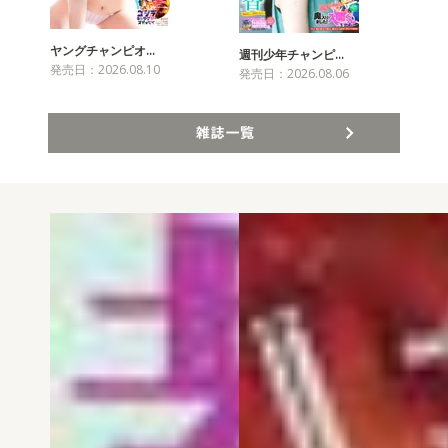
ヤングチャンピオ…
チャ
週刊少年チャンピ…
発売日：2026.08.10
発売
発売日：2026.08.06
雑誌一覧