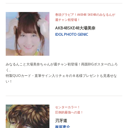
巻頭グラビア！AKB48 SKE48のみなるんが
週チャン初登場！
AKB48SKE48大場美奈
IDOL PHOTO GENIC
みなるんこと大場美奈ちゃんが週チャン初登場！両面BIGポスターのふろ
く、
特製QUOカード・直筆サイン入りチェキの８名様プレゼントも見逃せな
い！
センターカラー！
圧倒的最強への道！
刃牙道
板垣恵介