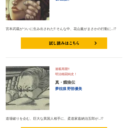
宮本武蔵がついに生み出された!! そんな中、花山薫がまさかの行動に…!?
試し読みはこちら
連載再開!!
明治格闘純史！
真・餓狼伝
夢枕獏
野部優美
道場破りを企む、巨大な異国人相手に、柔道家嘉納治五郎が…!?