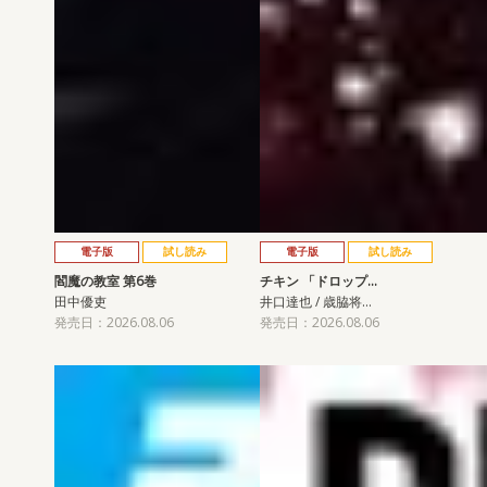
電子版
試し読み
電子版
試し読み
閻魔の教室 第6巻
チキン 「ドロップ…
田中優吏
井口達也 / 歳脇将…
発売日：2026.08.06
発売日：2026.08.06