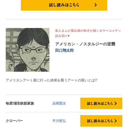
試し読みはこちら
新人まんが賞出身の奇才が描くホラーコメディ
読み切り♥
アメリカン・ノスタルジーの逆襲
田口翔太郎
アメリカンアート展に行った姉弟を襲うアートの呪いとは!?
毎度!浦安鉄筋家族
浜岡賢次
クローバー
平川哲弘