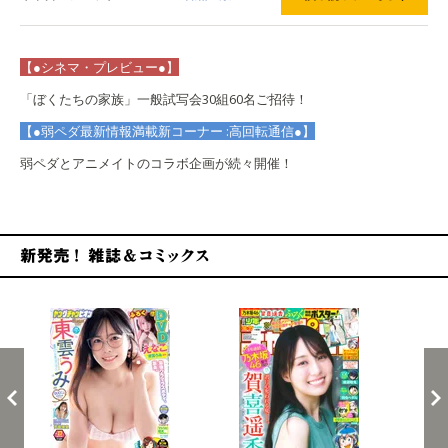
【●シネマ・プレビュー●】
「ぼくたちの家族」一般試写会30組60名ご招待！
【●弱ペダ最新情報満載新コーナー :高回転通信●】
弱ペダとアニメイトのコラボ企画が続々開催！
新発売！雑誌&コミックス