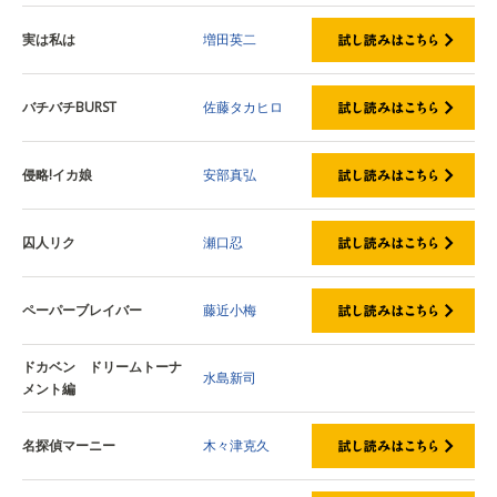
実は私は
増田英二
バチバチBURST
佐藤タカヒロ
侵略!イカ娘
安部真弘
囚人リク
瀬口忍
ペーパーブレイバー
藤近小梅
ドカベン ドリームトーナ
水島新司
メント編
名探偵マーニー
木々津克久