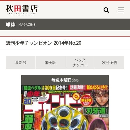
秋田書店
雑誌 MAGAZINE
週刊少年チャンピオン 2014年No.20
バック
最新号
電子版
次号予告
ナンバー
毎週木曜日
発売