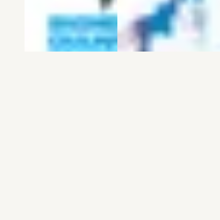
電子版
試し読み
電子版
試し読み
弱虫ペダル SPARE …
BREAK BACK 第25巻
渡辺航
KASA
発売日：2026.08.06
発売日：2026.08.06