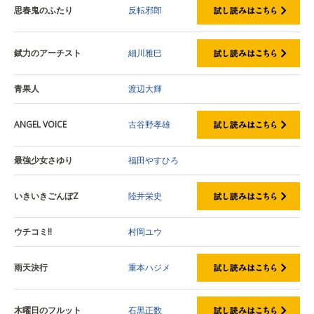
思春鬼のふたり
反転邪郎
錻力のアーチスト
細川雅巳
青果人
渡辺大輝
ANGEL VOICE
古谷野孝雄
最強少女さゆり
福田やすひろ
いきいきごんぼZ
陸井栄史
ウチコミ!!
村岡ユウ
雨天決行
重本ハジメ
木曜日のフルット
石黒正数