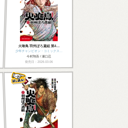
火喰鳥 羽州ぼろ鳶組 第4…
少年チャンピオン・コミックス…
今村翔吾 / 瀬口忍
発売日：2026.03.06