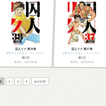
囚人リク 第38巻
囚人リク 第37巻
少年チャンピオン・コミックス…
少年チャンピオン・コミックス…
瀬口忍
瀬口忍
発売日：2018.04.06
発売日：2018.03.08
1
2
3
4
次の12件