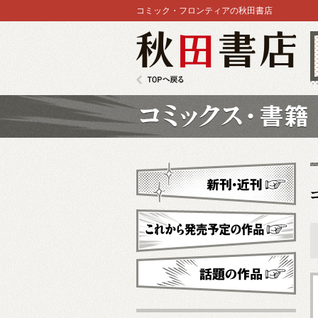
コミック・フロンティアの秋田書店
秋田書店
TOPへ戻る
コミックス
新刊・近刊
これから発売予定
話題の作品