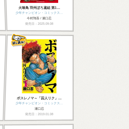
火喰鳥 羽州ぼろ鳶組 第1…
少年チャンピオン・コミックス…
今村翔吾 / 瀬口忍
発売日：2025.09.08
ボスレノマ～「囚人リク」…
少年チャンピオン・コミックス…
瀬口忍
発売日：2019.01.08