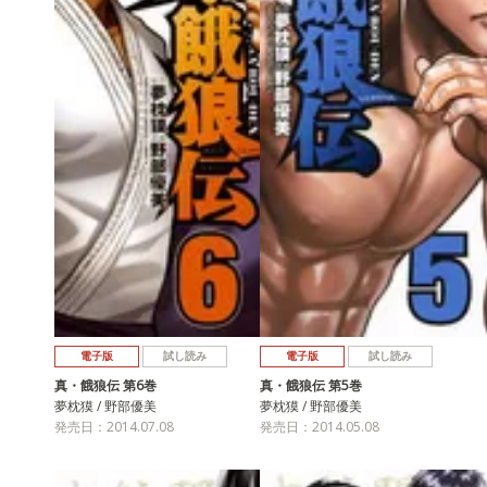
電子版
試し読み
電子版
試し読み
真・餓狼伝 第6巻
真・餓狼伝 第5巻
夢枕獏 / 野部優美
夢枕獏 / 野部優美
発売日：2014.07.08
発売日：2014.05.08