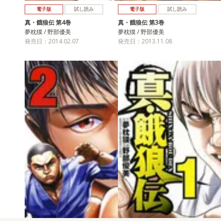
電子版
試し読み
電子版
試し読み
真・餓狼伝 第4巻
真・餓狼伝 第3巻
夢枕獏 / 野部優美
夢枕獏 / 野部優美
発売日：2014.02.07
発売日：2013.11.08