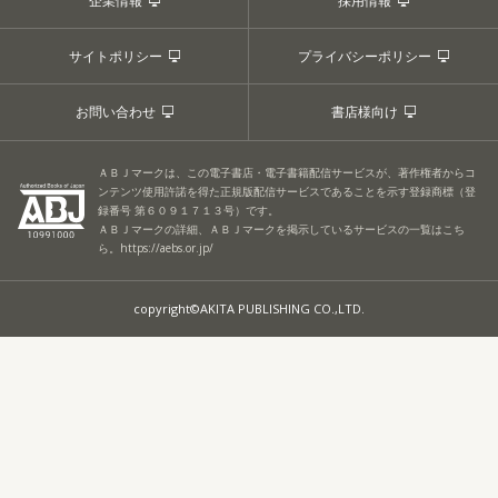
企業情報
採用情報
サイトポリシー
プライバシーポリシー
お問い合わせ
書店様向け
ＡＢＪマークは、この電子書店・電子書籍配信サービスが、著作権者からコ
ンテンツ使用許諾を得た正規版配信サービスであることを示す登録商標（登
録番号 第６０９１７１３号）です。
ＡＢＪマークの詳細、ＡＢＪマークを掲示しているサービスの一覧はこち
ら。
https://aebs.or.jp/
copyright©AKITA PUBLISHING CO.,LTD.