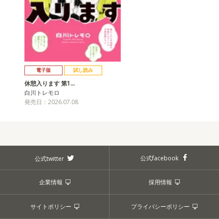
電子版
試し読み
休憩入ります 第1…
白川トレモロ
発売日：2026.07.08
公式facebook
公式twitter
企業情報
採用情報
サイトポリシー
プライバシーポリシー