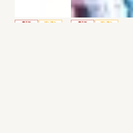
電子版
試し読み
電子版
試し読み
弱虫ペダル SPARE …
BREAK BACK 第25巻
渡辺航
KASA
発売日：2026.08.06
発売日：2026.08.06