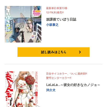
最新単行本第13巻
12/19(木)発売‼
放課後ていぼう日誌
小坂泰之
試し読みはこちら
百合サイコホラー、ついに最終回‼
驚愕センターカラー‼
LaLaLa…～彼女の好きなカノジョ～
洋介犬