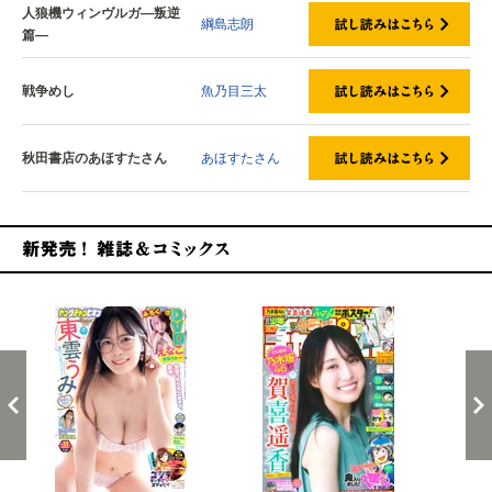
人狼機ウィンヴルガ―叛逆
綱島志朗
篇―
戦争めし
魚乃目三太
秋田書店のあほすたさん
あほすたさん
新発売！雑誌&コミックス