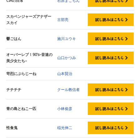
CIAの日常
石原まこちん
スカベンジャーズアナザー
古部亮
スカイ
鬱ごはん
施川ユウキ
オーバーレブ！90’s–音速の
山口かつみ
美少女たち–
苛烈にぶらじーね
山本賢治
チチチチ
クール教信者
青の島とねこ一匹
小林俊彦
性食鬼
稲光伸二