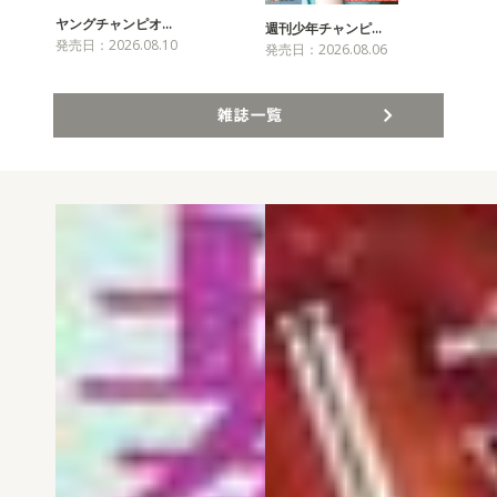
ヤングチャンピオ…
チャ
週刊少年チャンピ…
発売日：2026.08.10
発売
発売日：2026.08.06
雑誌一覧