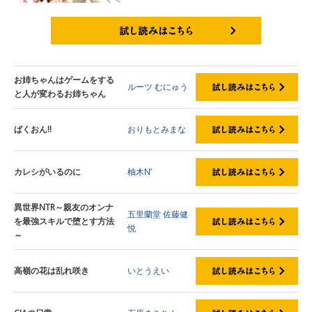
試し読みはこちら
お姉ちゃんはゲームをする
ルーツ
むにゅう
と人が変わるお姉ちゃん
ばくおん!!
おりもとみまな
カレシがいるのに
柚木N’
異世界NTR～親友のオンナ
五里蘭堂
佐藤健
を最強スキルで堕とす方法
悦
～
高嶺の花は乱れ咲き
いとうえい