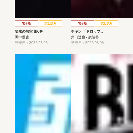
電子版
試し読み
電子版
試し読み
閻魔の教室 第6巻
チキン 「ドロップ…
田中優吏
井口達也 / 歳脇将…
発売日：2026.08.06
発売日：2026.08.06