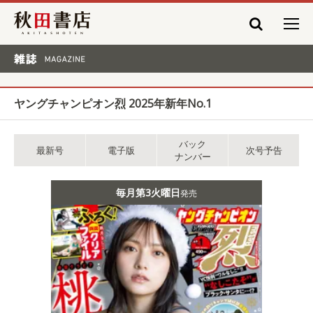
秋田書店
雑誌 MAGAZINE
ヤングチャンピオン烈 2025年新年No.1
バック
最新号
電子版
次号予告
ナンバー
毎月第3火曜日
発売