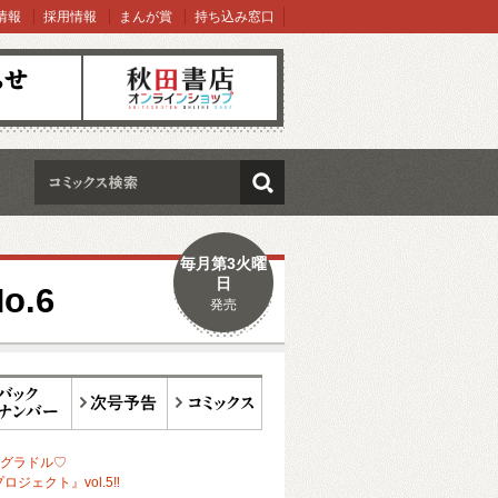
情報
採用情報
まんが賞
持ち込み窓口
オンラインショップ
検索
毎月第3火曜
日
.6
発売
ックナンバー
次号予告
コミックス
グラドル♡
ロジェクト』vol.5‼