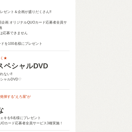
レゼント＆企画が盛りだくさん!!
同企画 オリジナルQUOカード応募者全員サ
施
は応募できません
ードを100名様にプレゼント
く★
スペシャルDVD
れない‼
シャルDVD♡
発揮する“えろ屋”が
な
ェキを6名様にプレゼント
UOカード応募者全員サービス3種実施！