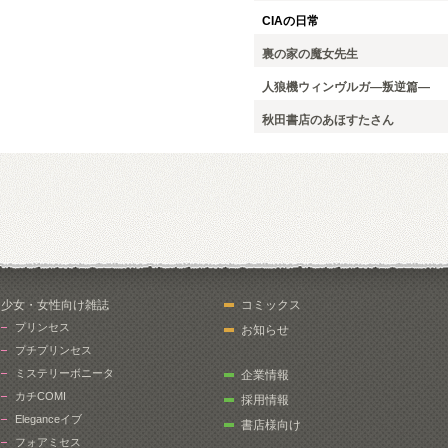
CIAの日常
裏の家の魔女先生
人狼機ウィンヴルガ―叛逆篇―
秋田書店のあほすたさん
少女・女性向け雑誌
コミックス
プリンセス
お知らせ
プチプリンセス
ミステリーボニータ
企業情報
カチCOMI
採用情報
Eleganceイブ
書店様向け
フォアミセス