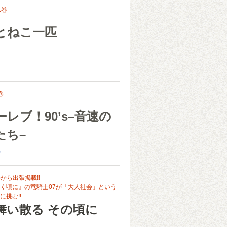
1巻
とねこ一匹
巻
レブ！90’s–音速の
たち–
み
bから出張掲載‼
く頃に』の竜騎士07が「大人社会」という
に挑む‼
舞い散る その頃に