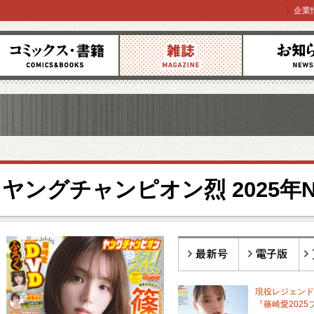
企業
コミックス
雑誌
お知らせ
ヤングチャンピオン烈 2025年No
最新号
電子版
バ
現役レジェンド
『篠崎愛2025プ