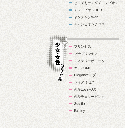
どこでもヤングチャンピオン
チャンピオンRED
ヤンチャンWeb
チャンピオンクロス
プリンセス
プチプリンセス
ミステリーボニータ
カチCOMI
Eleganceイブ
フォアミセス
少女・女性コ
恋愛LoveMAX
ミック誌
恋愛チェリーピンク
Souffle
BaLmy