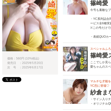
篠崎愛
今号も素敵なプ
・YC系列誌合
ービス全6種実
※この号だけで
・表紙QUOカ
スペシャルふろ
篠崎愛
価格：560円 (10%税込)
ここでしか見ら
発売日 ：2025年5月20日
愛ちゃんのスペ
次 号 ：2025年6月17日
マルチな才能を
YC烈に登場♡
紗倉ま
・サイン入りチ
・オリジナルQ