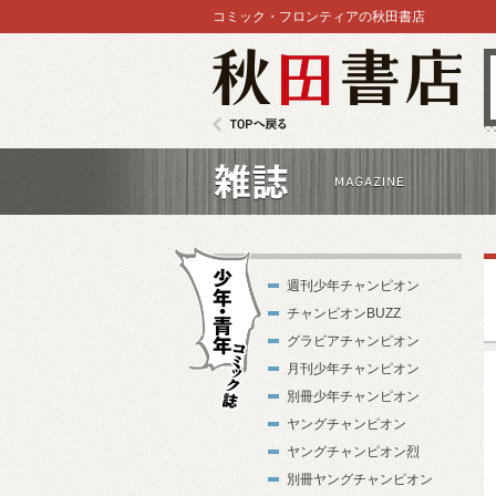
コミック・フロンティアの秋田書店
秋田書店
TOPへ戻る
雑誌
週刊少年チャンピオン
チャンピオンBUZZ
グラビアチャンピオン
月刊少年チャンピオン
別冊少年チャンピオン
少年・青年コ
ヤングチャンピオン
ミック誌
ヤングチャンピオン烈
別冊ヤングチャンピオン