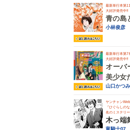
最新単行本第1
大好評発売中‼
青の島
小林俊彦
最新単行本第7
大好評発売中‼
オーバー
美少女
山口かつ
ヤンチャンWe
『ひぐらしのな
名のミステリー
木っ端
竜騎士07