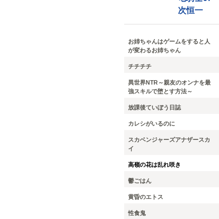
次恒一
お姉ちゃんはゲームをすると人
が変わるお姉ちゃん
チチチチ
異世界NTR～親友のオンナを最
強スキルで堕とす方法～
放課後ていぼう日誌
カレシがいるのに
スカベンジャーズアナザースカ
イ
高嶺の花は乱れ咲き
鬱ごはん
黄昏のエトス
性食鬼