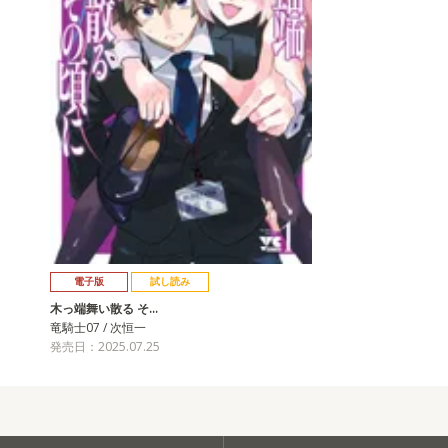
電子版
試し読み
木っ端舞い散る そ…
竜騎士07 / 次恒一
発売日：2025.07.25