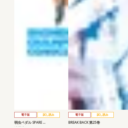
電子版
試し読み
電子版
試し読み
弱虫ペダル SPARE …
BREAK BACK 第25巻
渡辺航
KASA