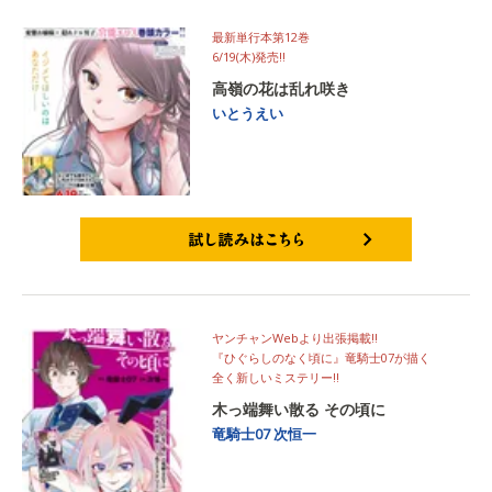
最新単行本第12巻
6/19(木)発売‼
高嶺の花は乱れ咲き
いとうえい
試し読みはこちら
ヤンチャンWebより出張掲載‼
『ひぐらしのなく頃に』竜騎士07が描く
全く新しいミステリー‼
木っ端舞い散る その頃に
竜騎士07
次恒一