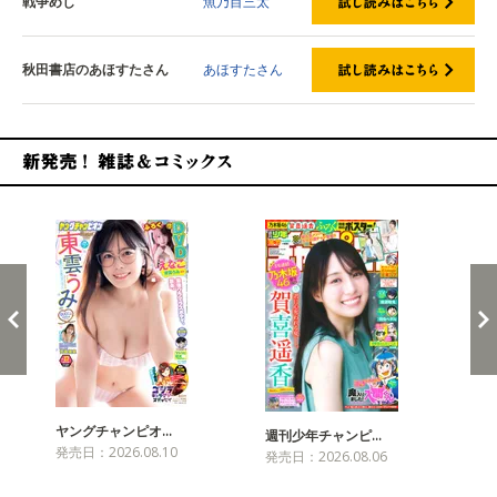
戦争めし
魚乃目三太
秋田書店のあほすたさん
あほすたさん
新発売！雑誌&コミックス
ヤングチャンピオ…
チャ
週刊少年チャンピ…
発売日：2026.08.10
発売
発売日：2026.08.06