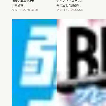
閻魔の教室 第6巻
チキン 「ドロップ…
田中優吏
井口達也 / 歳脇将…
発売日：2026.08.06
発売日：2026.08.06