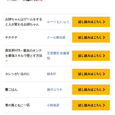
お姉ちゃんはゲームをする
ルーツ
むにゅう
と人が変わるお姉ちゃん
チチチチ
クール教信者
異世界NTR～親友のオンナ
五里蘭堂
佐藤健
を最強スキルで堕とす方法
悦
～
カレシがいるのに
柚木N’
鬱ごはん
施川ユウキ
青の島とねこ一匹
小林俊彦