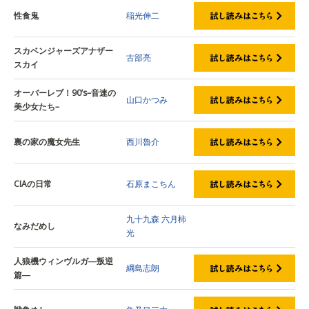
性食鬼
稲光伸二
スカベンジャーズアナザー
古部亮
スカイ
オーバーレブ！90’s–音速の
山口かつみ
美少女たち–
裏の家の魔女先生
西川魯介
CIAの日常
石原まこちん
九十九森
六月柿
なみだめし
光
人狼機ウィンヴルガ―叛逆
綱島志朗
篇―