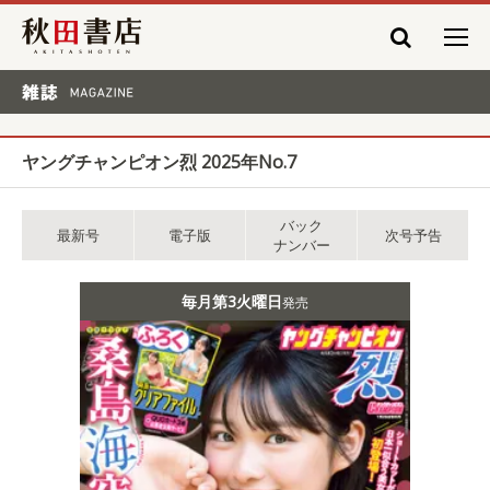
秋田書店
雑誌 MAGAZINE
ヤングチャンピオン烈 2025年No.7
バック
最新号
電子版
次号予告
ナンバー
毎月第3火曜日
発売