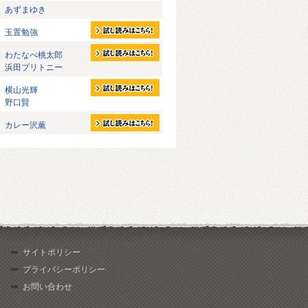
あずまゆき
玉置勉強
わたなべ桃太郎
浜田ブリトニー
横山光輝
野口賢
カレー沢薫
サイトポリシー
プライバシーポリシー
お問い合わせ