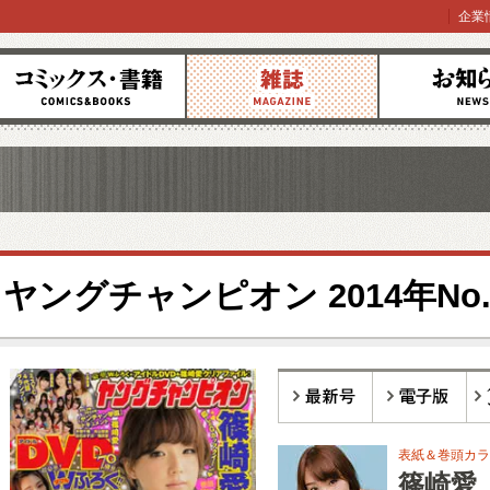
企業
コミックス
雑誌
お知らせ
ヤングチャンピオン 2014年No.
最新号
電子版
バ
表紙＆巻頭カラー
篠崎愛