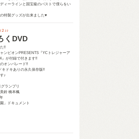
ディーラインと国宝級のバストで僕らをい
の特製グッズが出来ました♥
２♪♪
ろくDVD
!!
ャンピオンPRESENTS『YCトレジャーア
14』が付録で付きます!!
のオンパレード!!
ドキドキありの永久保存版!!
す♪
目グランプリ
美鈴 橋本楓
4年
園」ドキュメント