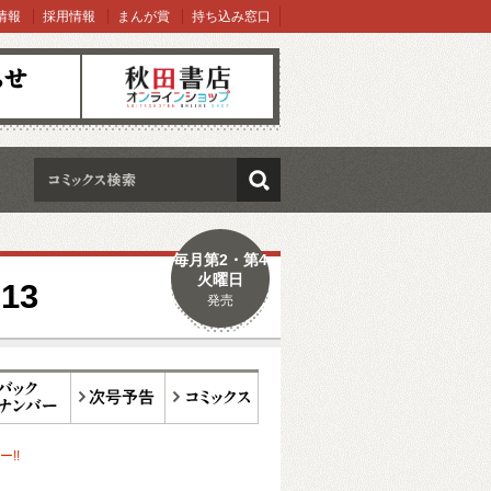
情報
採用情報
まんが賞
持ち込み窓口
オンラインショップ
検索
毎月第2・第4
火曜日
13
発売
ックナンバー
次号予告
コミックス
!!