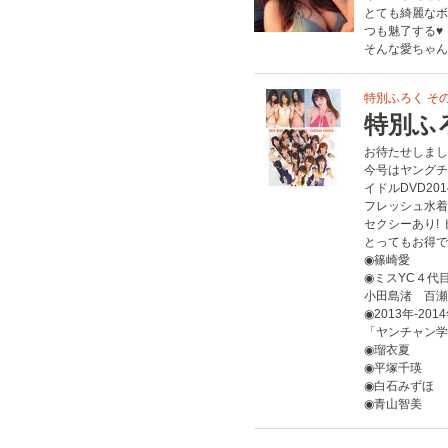
とても綺麗なボ
つも魅了する♥
そんな愛ちゃん
特別ふろく その
特別ふ
お待たせしました
今号はヤングチ
イドルDVD20
フレッシュ水着
セクシーあり! 
とってもお得で
◉篠崎愛
◉ミスYC４代
小田島渚 百瀬
◉2013年-201
「ヤンチャン学
◉瑠衣夏
◉平塚千瑛
◉白石みずほ
◉青山智美