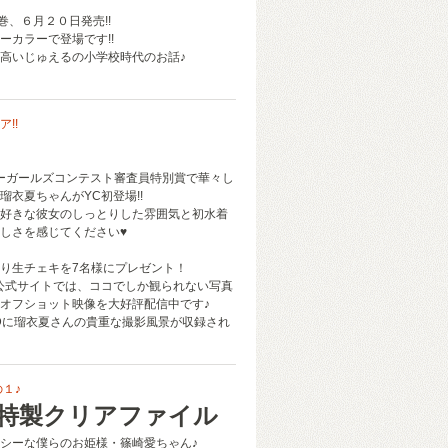
１巻、６月２０日発売!!
ーカラーで登場です!!
高いじゅえるの小学校時代のお話♪
!!
パーガールズコンテスト審査員特別賞で華々し
瑠衣夏ちゃんがYC初登場!!
好きな彼女のしっとりした雰囲気と初水着
しさを感じてください♥
り生チェキを7名様にプレゼント！
公式サイトでは、ココでしか観られない写真
オフショット映像を大好評配信中です♪
Dに瑠衣夏さんの貴重な撮影風景が収録され
１♪
 特製クリアファイル
シーな僕らのお姫様・篠崎愛ちゃん♪