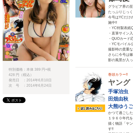
グラビア界の至
たっぷりじっく
今号はYCだけ
施中!!
・YC特製表紙
・直筆サイン入
・QUOカード
・YCモバイル
撮影時の貴重な
さらに今号は篠
影の風景が入っ
特別価格：本体 389 円+税
巻頭カラー!!
428 円（税込）
発売日 ：2014年6月10日
ヤング
次 号 ：2014年6月24日
手塚治虫
田畑由秋
大熊ゆう
かつて過ごした
１９６０年代を
描く物語「ヤン
す!!