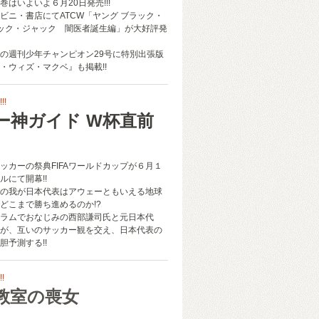
はいよいよ６月20日発売!!!
ビニ・書店にてATCW「ヤング ブラック・
ック・ジャック 闇医者誕生編」が大好評発
発売の週刊少年チャンピオン29号に特別出張版
・ウィズ・マクベ』も掲載!!
!
ー神ガイド W杯直前
ッカーの祭典FIFAワールドカップが６月１
ルにて開幕!!
の我が日本代表はアウェーともいえる地球
どこまで勝ち進めるのか!?
ラムでおなじみの西部謙司氏と元日本代
が、互いのサッカー観を交え、日本代表の
胆予測する!!
!
教室の喪女