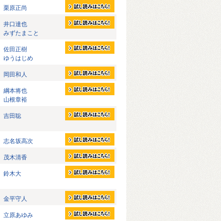
栗原正尚
井口達也
みずたまこと
佐田正樹
ゆうはじめ
岡田和人
綱本将也
山根章裕
吉田聡
志名坂高次
茂木清香
鈴木大
金平守人
立原あゆみ