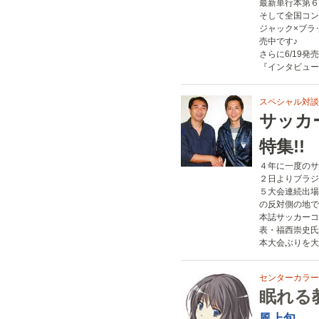
最新単行本第６巻
そして全国コン
ジャック×ブラ
売中です♪
さらに6/19
『インタビュー
スペシャル対談!!
サッカ
特集!!
４年に一度のサ
２日よりブラジ
５大会連続出場
の反対側の地で
本誌サッカーコ
表・福西崇史氏
本大会ぶりを大
センターカラー!
眠れる
風上旬