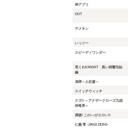
神アプリ
OUT
デメキン
いっツー
スピーディワンダー
荒くれKNIGHT 黒い残響完結
編
凍牌～人柱篇～
スイッチウィッチ
クズ!! ～アナザークローズ九頭
神竜男～
満腹! この○○がエロい!!
仁義 零 -JINGI ZERO-