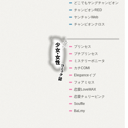
どこでもヤングチャンピオン
チャンピオンRED
ヤンチャンWeb
チャンピオンクロス
プリンセス
プチプリンセス
ミステリーボニータ
カチCOMI
Eleganceイブ
フォアミセス
少女・女性コ
恋愛LoveMAX
ミック誌
恋愛チェリーピンク
Souffle
BaLmy