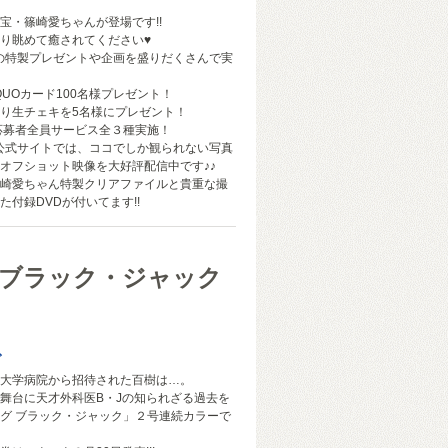
宝・篠崎愛ちゃんが登場です!!
り眺めて癒されてください♥
の特製プレゼントや企画を盛りだくさんで実
QUOカード100名様プレゼント！
り生チェキを5名様にプレゼント！
応募者全員サービス全３種実施！
公式サイトでは、ココでしか観られない写真
オフショット映像を大好評配信中です♪♪
崎愛ちゃん特製クリアファイルと貴重な撮
た付録DVDが付いてます!!
 ブラック・ジャック
ご
大学病院から招待された百樹は…。
舞台に天才外科医B・Jの知られざる過去を
グ ブラック・ジャック」２号連続カラーで