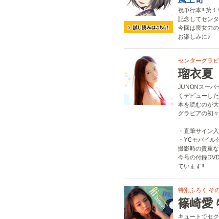
祝単行本!! 第
記念してセンタ
今回は喪女力の
お楽しみに♪
センターグラビア
瑠衣夏
JUNONスー
くデビューした
本を読むのが大
グラビアの初々
・直筆サイン入
・YCモバイル
撮影時の貴重な
今号の付録DV
ています!!
特別ふろく その
篠崎愛
キュートでセク