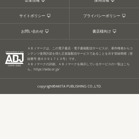
企業情報
採用情報
サイトポリシー
プライバシーポリシー
お問い合わせ
書店様向け
ＡＢＪマークは、この電子書店・電子書籍配信サービスが、著作権者からコ
ンテンツ使用許諾を得た正規版配信サービスであることを示す登録商標（登
録番号 第６０９１７１３号）です。
ＡＢＪマークの詳細、ＡＢＪマークを掲示しているサービスの一覧はこち
ら。
https://aebs.or.jp/
copyright©AKITA PUBLISHING CO.,LTD.