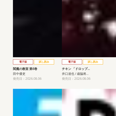
電子版
試し読み
電子版
試し読み
閻魔の教室 第6巻
チキン 「ドロップ…
田中優吏
井口達也 / 歳脇将…
発売日：2026.08.06
発売日：2026.08.06