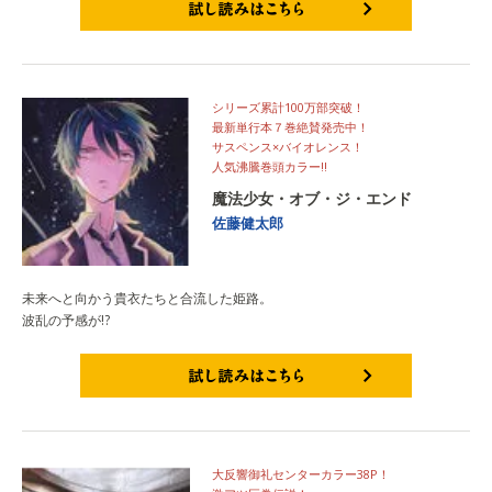
試し読みはこちら
シリーズ累計100万部突破！
最新単行本７巻絶賛発売中！
サスペンス×バイオレンス！
人気沸騰巻頭カラー!!
魔法少女・オブ・ジ・エンド
佐藤健太郎
未来へと向かう貴衣たちと合流した姫路。
波乱の予感が!?
試し読みはこちら
大反響御礼センターカラー38P！