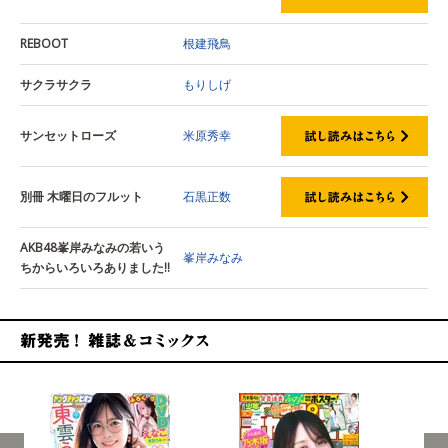
REBOOT
根建飛鳥
サクラサクラ
もりしげ
サンセットローズ
米原秀幸
別冊 木曜日のフルット
石黒正数
AKB48峯岸みなみの若いう
峯岸みなみ
ちからいろいろありました!!
新発売！雑誌&コミックス