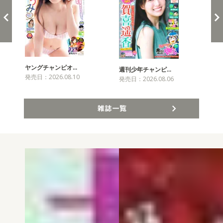
ヤングチャンピオ…
チャ
週刊少年チャンピ…
発売日：2026.08.10
発売
発売日：2026.08.06
雑誌一覧