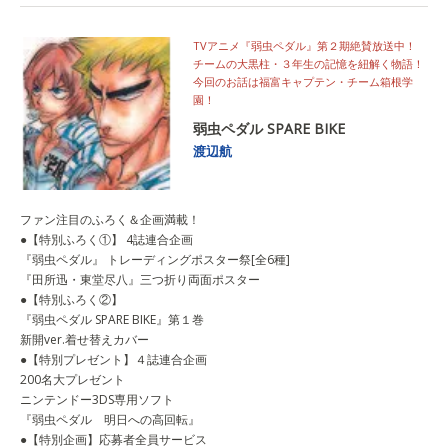
TVアニメ『弱虫ペダル』第２期絶賛放送中！
チームの大黒柱・３年生の記憶を紐解く物語！
今回のお話は福富キャプテン・チーム箱根学
園！
弱虫ペダル SPARE BIKE
渡辺航
ファン注目のふろく＆企画満載！
●【特別ふろく①】 4誌連合企画
『弱虫ペダル』 トレーディングポスター祭[全6種]
『田所迅・東堂尽八』三つ折り両面ポスター
●【特別ふろく②】
『弱虫ペダル SPARE BIKE』第１巻
新開ver.着せ替えカバー
●【特別プレゼント】４誌連合企画
200名大プレゼント
ニンテンドー3DS専用ソフト
『弱虫ペダル 明日への高回転』
●【特別企画】応募者全員サービス