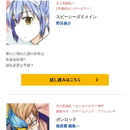
大人気御礼！
2号連続センターカラー！
スピーシーズドメイン
野呂俊介
新たに現れた謎の女性は
生徒会役員!?
波乱必至な予感？
試し読みはこちら
大人気御礼！センターカラー50P!
超絶ネオ・スチームパンク・アクション!!
ガンロック
猪原賽
横島一