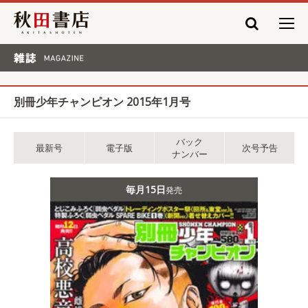
秋田書店
雑誌 MAGAZINE
別冊少年チャンピオン 2015年1月号
バック
最新号
電子版
次号予告
ナンバー
毎月15日
発売