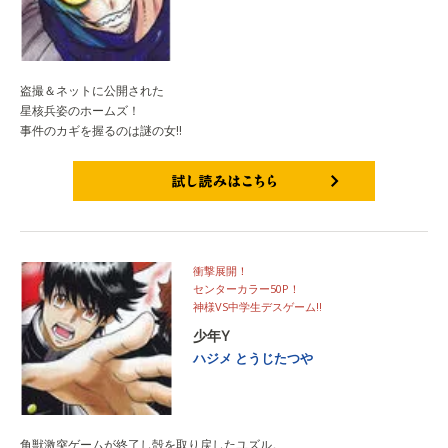
盗撮＆ネットに公開された
星核兵姿のホームズ！
事件のカギを握るのは謎の女!!
試し読みはこちら
衝撃展開！
センターカラー50P！
神様VS中学生デスゲーム!!
少年Y
ハジメ
とうじたつや
角獣激突ゲームが終了し殻を取り戻したユズル。