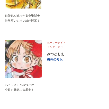
前聖戦を戦った黄金聖闘士
牡羊座のシオン編が開幕！
ホーリーナイト
センターカラー!!
みつどもえ
桜井のりお
ハチャメチャみつごが
今日も元気に大暴走！