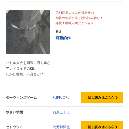
第81回新人まんが賞出身の
期待の俊英が描く新作読み切り！
痛快！機械人間アクション!!
RB
斉藤的作
バトル大会を順調に勝ち進む
アンドロイドのRB。
しかし突然、不具合が!?
ダーウィンズゲーム
FLIPFLOPs
やさい学園
前原三十日
セトウツミ
此元和津也