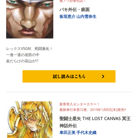
激アツ巨拳伝説！
バキ外伝・疵面
板垣恵介
山内雪奈生
レックスVSGM、死闘激化！
一進一退の攻防の中
血だらけの花山が!?
試し読みはこちら
新章突入センターカラー！
最新単行本第12巻、2015年1月8日[木]発売!!
聖闘士星矢 THE LOST CANVAS 冥王
神話外伝
車田正美
手代木史織