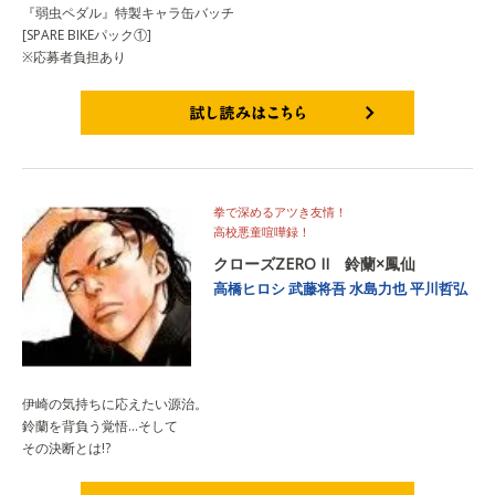
『弱虫ペダル』特製キャラ缶バッチ
[SPARE BIKEパック①]
※応募者負担あり
試し読みはこちら
拳で深めるアツき友情！
高校悪童喧嘩録！
クローズZERO II 鈴蘭×鳳仙
高橋ヒロシ
武藤将吾
水島力也
平川哲弘
伊崎の気持ちに応えたい源治。
鈴蘭を背負う覚悟…そして
その決断とは!?