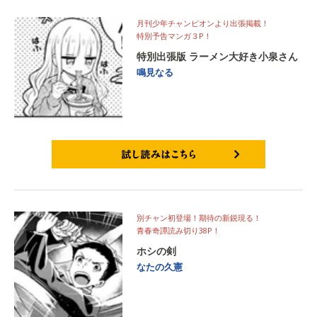
月刊少年チャンピオンより出張掲載！
特別予告マンガ３P！
特別出張版 ラーメン大好き小泉さん
鳴見なる
試し読みはこちら
別チャン初登場！期待の新鋭現る！
青春奇譚読み切り38P！
ホシの剣
なたの久憲