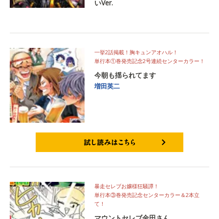
いVer.
一挙2話掲載！胸キュンアオハル！
単行本①巻発売記念2号連続センターカラー！
今朝も揺られてます
増田英二
試し読みはこちら
暴走セレブお嬢様狂騒譚！
単行本③巻発売記念センターカラー＆2本立
て！
マウントセレブ金田さん