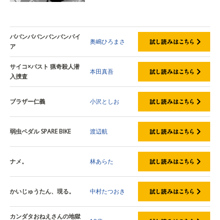
ババンババンバンバンパイ
奥嶋ひろまさ
ア
サイコ×パスト 猟奇殺人潜
本田真吾
入捜査
ブラザー仁義
小沢としお
弱虫ペダル SPARE BIKE
渡辺航
ナメ。
林あらた
かいじゅうたん、現る。
中村たつおき
カンダタおねえさんの地獄