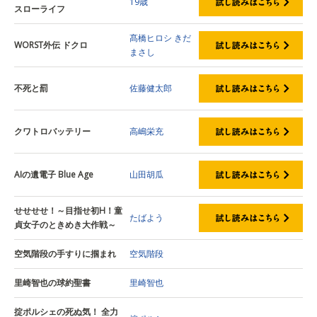
19歳
スローライフ
髙橋ヒロシ
きだ
WORST外伝 ドクロ
まさし
不死と罰
佐藤健太郎
クワトロバッテリー
高嶋栄充
AIの遺電子 Blue Age
山田胡瓜
せせせせ！～目指せ初H！童
たばよう
貞女子のときめき大作戦～
空気階段の手すりに掴まれ
空気階段
里崎智也の球約聖書
里崎智也
掟ポルシェの死ぬ気！ 全力