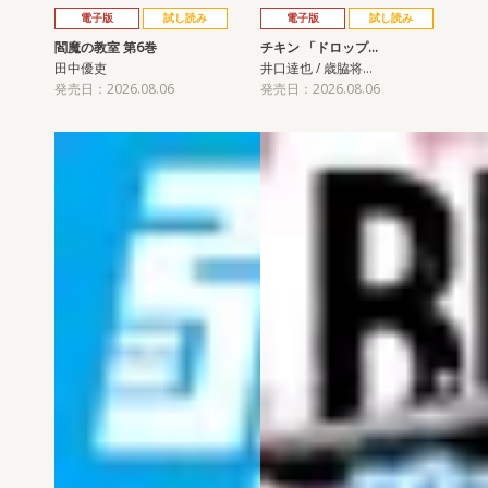
電子版
試し読み
電子版
試し読み
閻魔の教室 第6巻
チキン 「ドロップ…
田中優吏
井口達也 / 歳脇将…
発売日：2026.08.06
発売日：2026.08.06