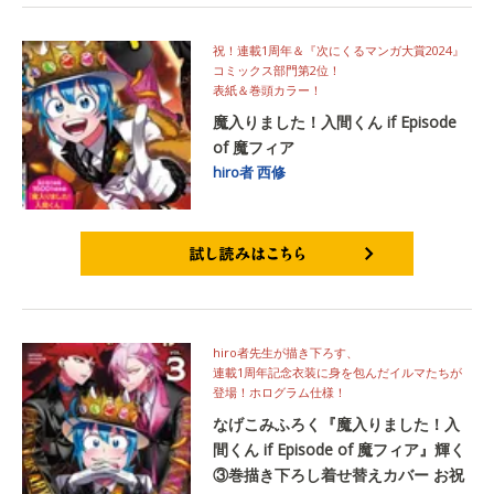
祝！連載1周年＆『次にくるマンガ大賞2024』
コミックス部門第2位！
表紙＆巻頭カラー！
魔入りました！入間くん if Episode
of 魔フィア
hiro者
西修
試し読みはこちら
hiro者先生が描き下ろす、
連載1周年記念衣装に身を包んだイルマたちが
登場！ホログラム仕様！
なげこみふろく『魔入りました！入
間くん if Episode of 魔フィア』輝く
③巻描き下ろし着せ替えカバー お祝