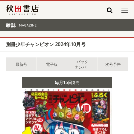
秋田書店
雑誌 MAGAZINE
別冊少年チャンピオン 2024年10月号
バック
最新号
電子版
次号予告
ナンバー
毎月15日
発売