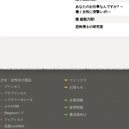
あなたのお仕事なんですか? ～
働く女性に突撃レポ!～
微 超能力部!
恐怖博士の研究室
少女・女性向け雑誌
コミックス
プリンセス
お知らせ
プチプリンセス
ミステリーボニータ
企業情報
カチCOMI
採用情報
Eleganceイブ
書店様向け
フォアミセス
恋愛LoveMAX