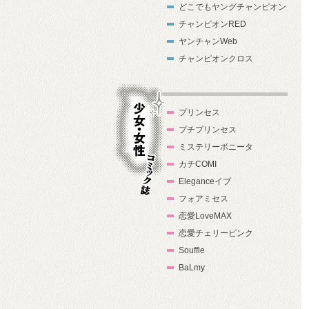
どこでもヤングチャンピオン
チャンピオンRED
ヤンチャンWeb
チャンピオンクロス
プリンセス
プチプリンセス
ミステリーボニータ
カチCOMI
Eleganceイブ
フォアミセス
少女・女性コ
恋愛LoveMAX
ミック誌
恋愛チェリーピンク
Souffle
BaLmy