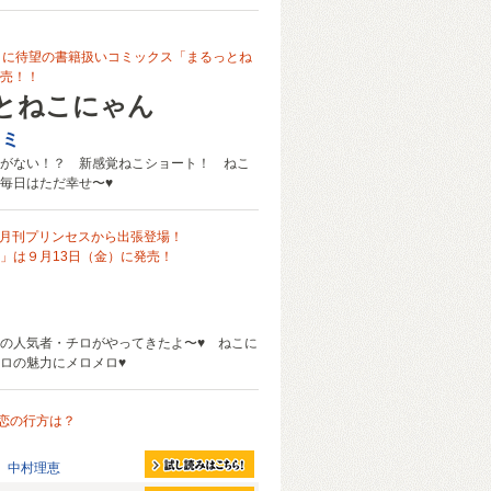
）に待望の書籍扱いコミックス「まるっとね
売！！
とねこにゃん
オミ
がない！？ 新感覚ねこショート！ ねこ
毎日はただ幸せ〜♥
月刊プリンセスから出張登場！
」は９月13日（金）に発売！
の人気者・チロがやってきたよ〜♥ ねこに
ロの魅力にメロメロ♥
恋の行方は？
中村理恵