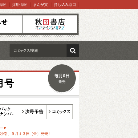
情報
採用情報
まんが賞
持ち込み窓口
オンラインショップ
検索
毎月6日
月号
発売
ックナンバー
次号予告
コミックス
ー♥
④巻、９月１３日（金）発売！