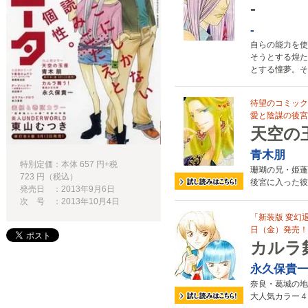
-
-
自らの能力を使
そうとする煌た
とする憧夢。そ
待望のコミック
愛と陰謀の後宮
天空の
青木朋
特別定価：本体 657 円+税
珊瑚の兄・姫蓬
723 円（税込）
後宮に入った彼
発売日 ：2013年9月6日
次 号 ：2013年10月4日
「新装版 変幻
日（金）発売！
カルラ
永久保貴
奈良・葛城の地
大人気カラー４