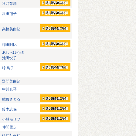
秋乃茉莉
浜田翔子
高橋美由紀
梅田阿比
あしべゆうほ
池田悦子
吟 鳥子
野間美由紀
中川真琴
結賀さとる
鈴木志保
小林モリヲ
仲間雪歩
ひなたみわ