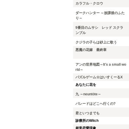
カラフル・クロウ
ダークハンター ～放課後のふた
り～
9番目のムサシ レッド スクラ
ンブル
クジラの子らは砂上に歌う
悪魔の花嫁 最終章
アンの世界地図～It's a small wo
rld～
パズルゲーム☆はいすくーるX
あなたに花を
九 ～neuntöte～
パレードはどこへ行くの?
君といつまでも
診療所のWitch
超常恋愛現象