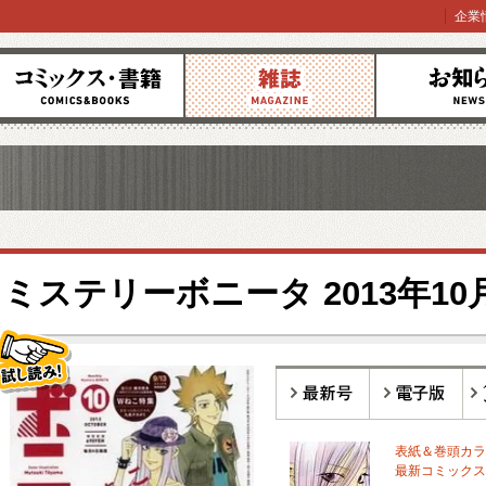
企業
コミックス
雑誌
お知らせ
ミステリーボニータ 2013年10
し読み!
最新号
電子版
バ
表紙＆巻頭カラ
最新コミックス