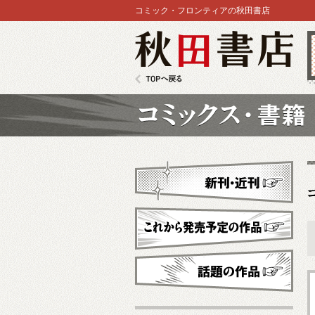
コミック・フロンティアの秋田書店
秋田書店
TOPへ戻る
コミックス
新刊・近刊
これから発売予定
話題の作品