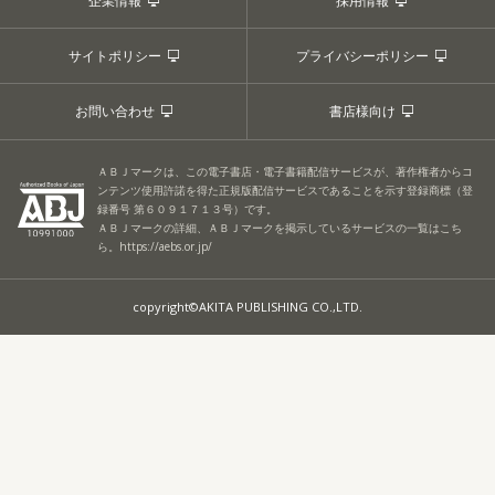
企業情報
採用情報
サイトポリシー
プライバシーポリシー
お問い合わせ
書店様向け
ＡＢＪマークは、この電子書店・電子書籍配信サービスが、著作権者からコ
ンテンツ使用許諾を得た正規版配信サービスであることを示す登録商標（登
録番号 第６０９１７１３号）です。
ＡＢＪマークの詳細、ＡＢＪマークを掲示しているサービスの一覧はこち
ら。
https://aebs.or.jp/
copyright©AKITA PUBLISHING CO.,LTD.