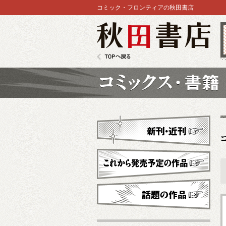
コミック・フロンティアの秋田書店
秋田書店
TOPへ戻る
コミックス
新刊・近刊
これから発売予定
話題の作品