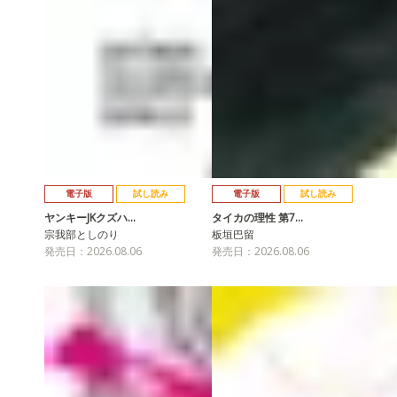
電子版
試し読み
電子版
試し読み
ヤンキーJKクズハ…
タイカの理性 第7…
宗我部としのり
板垣巴留
発売日：2026.08.06
発売日：2026.08.06