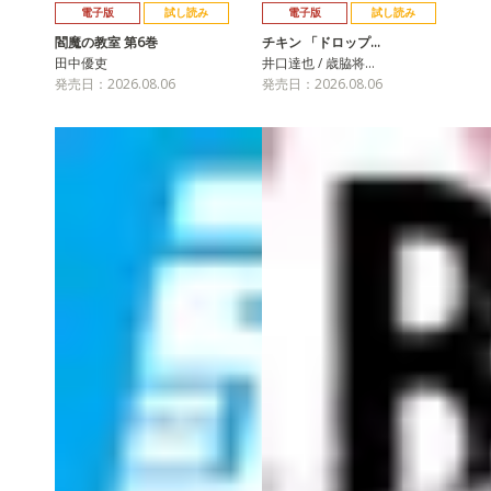
電子版
試し読み
電子版
試し読み
閻魔の教室 第6巻
チキン 「ドロップ…
田中優吏
井口達也 / 歳脇将…
発売日：2026.08.06
発売日：2026.08.06