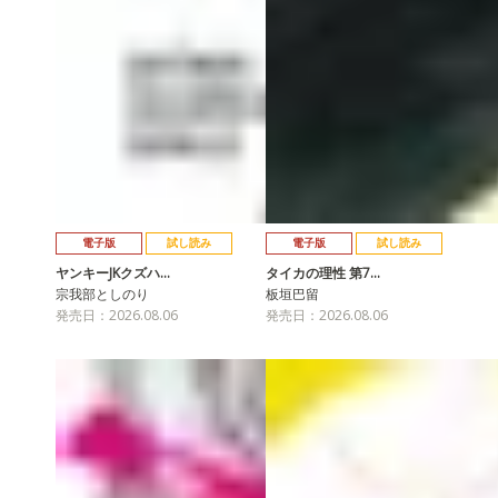
電子版
試し読み
電子版
試し読み
ヤンキーJKクズハ…
タイカの理性 第7…
宗我部としのり
板垣巴留
発売日：2026.08.06
発売日：2026.08.06