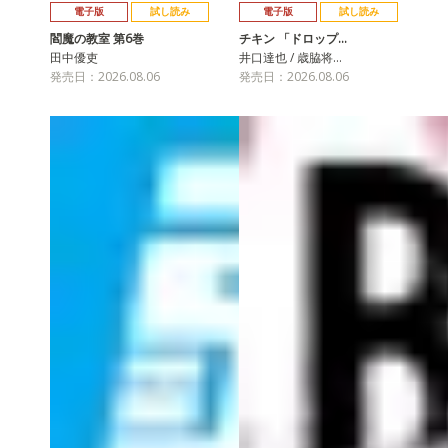
電子版
試し読み
電子版
試し読み
閻魔の教室 第6巻
チキン 「ドロップ…
田中優吏
井口達也 / 歳脇将…
発売日：2026.08.06
発売日：2026.08.06