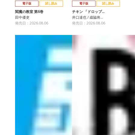
電子版
試し読み
電子版
試し読み
閻魔の教室 第6巻
チキン 「ドロップ…
田中優吏
井口達也 / 歳脇将…
発売日：2026.08.06
発売日：2026.08.06