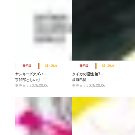
電子版
試し読み
電子版
試し読み
ヤンキーJKクズハ…
タイカの理性 第7…
宗我部としのり
板垣巴留
発売日：2026.08.06
発売日：2026.08.06