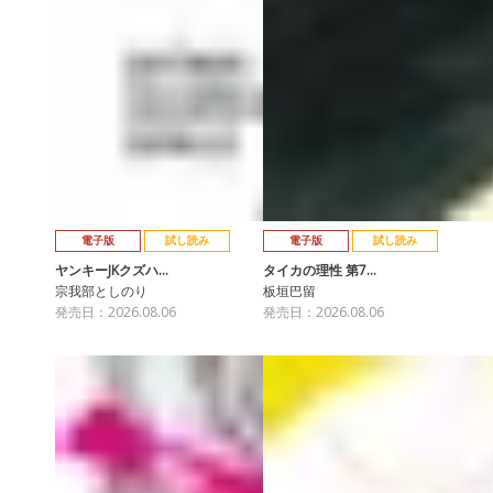
電子版
試し読み
電子版
試し読み
ヤンキーJKクズハ…
タイカの理性 第7…
宗我部としのり
板垣巴留
発売日：2026.08.06
発売日：2026.08.06