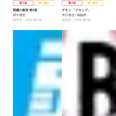
電子版
試し読み
電子版
試し読み
閻魔の教室 第6巻
チキン 「ドロップ…
田中優吏
井口達也 / 歳脇将…
発売日：2026.08.06
発売日：2026.08.06