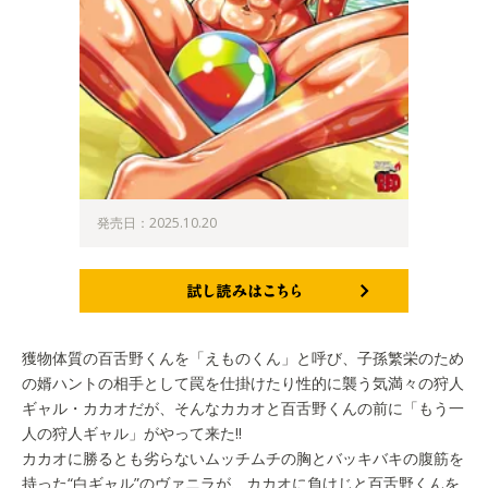
発売日：2025.10.20
試し読みはこちら
獲物体質の百舌野くんを「えものくん」と呼び、子孫繁栄のため
の婿ハントの相手として罠を仕掛けたり性的に襲う気満々の狩人
ギャル・カカオだが、そんなカカオと百舌野くんの前に「もう一
人の狩人ギャル」がやって来た!!
カカオに勝るとも劣らないムッチムチの胸とバッキバキの腹筋を
持った“白ギャル”のヴァニラが、カカオに負けじと百舌野くんを