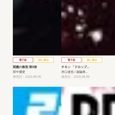
電子版
試し読み
電子版
試し読み
閻魔の教室 第6巻
チキン 「ドロップ…
田中優吏
井口達也 / 歳脇将…
発売日：2026.08.06
発売日：2026.08.06