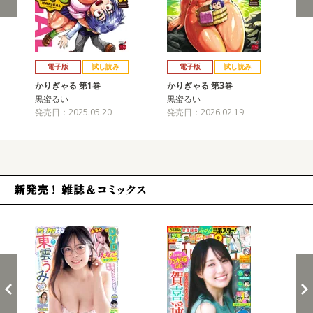
戻る
進む
電子版
試し読み
電子版
試し読み
かりぎゃる 第1巻
かりぎゃる 第3巻
黒蜜るい
黒蜜るい
発売日：2025.05.20
発売日：2026.02.19
新発売！雑誌&コミックス