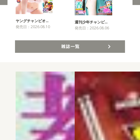
ヤングチャンピオ…
チャ
週刊少年チャンピ…
発売日：2026.08.10
発売
発売日：2026.08.06
雑誌一覧