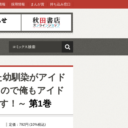
情報
採用情報
まんが賞
持ち込み窓口
オンラインショップ
検索
た幼馴染がアイド
たので俺もアイド
す！～
第1巻
定価：792円 (10%税込)