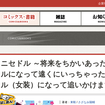
企業
コミックス
雑誌
お知らせ
ニセドル ～将来をちかいあっ
ルになって遠くにいっちゃっ
ル（女装）になって追いかけま
著者：
東毅
/
さざなみ陽輔