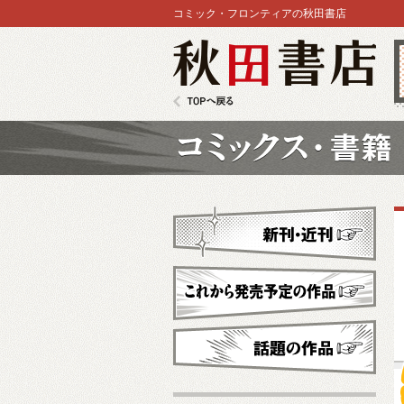
コミック・フロンティアの秋田書店
秋田書店
TOPへ戻る
コミックス
新刊・近刊
これから発売予定
話題の作品