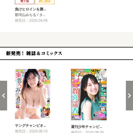
電子版
試し読み
負けヒロインを勝…
那珂山みちる / タ…
発売日：2026.04.08
新発売！雑誌&コミックス
ヤングチャンピオ…
チャ
週刊少年チャンピ…
発売日：2026.08.10
発売
発売日：2026.08.06