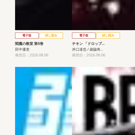
電子版
試し読み
電子版
試し読み
閻魔の教室 第6巻
チキン 「ドロップ…
田中優吏
井口達也 / 歳脇将…
発売日：2026.08.06
発売日：2026.08.06