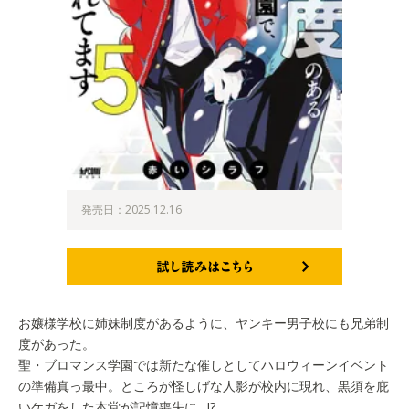
発売日：2025.12.16
試し読みはこちら
お嬢様学校に姉妹制度があるように、ヤンキー男子校にも兄弟制
度があった。
聖・ブロマンス学園では新たな催しとしてハロウィーンイベント
の準備真っ最中。ところが怪しげな人影が校内に現れ、黒須を庇
いケガをした本堂が記憶喪失に…!?