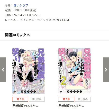
著者：
赤いシラフ
定価：880円 (10%税込)
ISBN：978-4-253-00927-0
レーベル：プリンセス・コミックスDX カチCOMI
関連コミックス
戻る
進む
電子版
試し読み
電子版
試し読み
兄弟制度のあるヤ…
兄弟制度のあるヤ…
兄