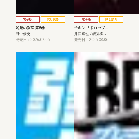
電子版
試し読み
電子版
試し読み
閻魔の教室 第6巻
チキン 「ドロップ…
田中優吏
井口達也 / 歳脇将…
発売日：2026.08.06
発売日：2026.08.06