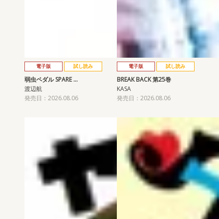
電子版
試し読み
電子版
試し読み
弱虫ペダル SPARE …
BREAK BACK 第25巻
渡辺航
KASA
発売日：2026.08.06
発売日：2026.08.06