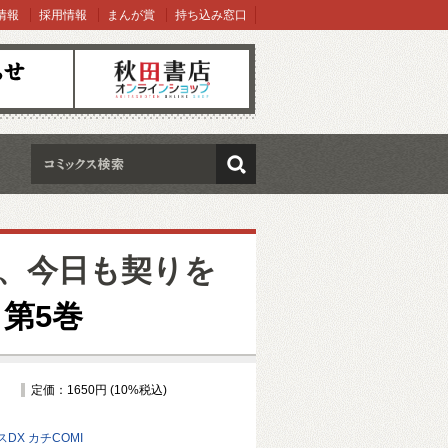
情報
採用情報
まんが賞
持ち込み窓口
オンラインショップ
検索
、今日も契りを
第5巻
定価：1650円 (10%税込)
DX カチCOMI