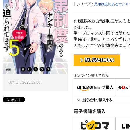
シリーズ：
兄弟制度のあるヤンキ
お嬢様学校に姉妹制度がある
があった。
聖・ブロマンス学園では新た
準備真っ最中。ところが怪し
ガをした本堂が記憶喪失に…!?
試し読み！
オンライン書店で購入
発売日：2025.12.16
電子書籍で購入