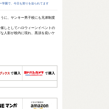
ー学園で、今日も契りを迫られてます
ように、ヤンキー男子校にも兄弟制度
な催しとしてハロウィーンイベントの
げな人影が校内に現れ、黒須を庇いケ