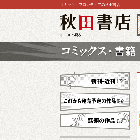
コミック・フロンティアの秋田書店
秋田書店
TOPへ戻る
コミックス
新刊・近刊
これから発売予定
話題の作品