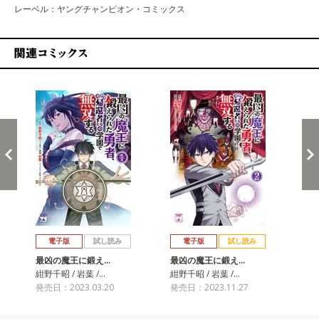
レーベル：ヤングチャンピオン・コミックス
関連コミックス
戻る
進む
電子版
試し読み
電子版
試し読み
最凶の魔王に鍛え…
最凶の魔王に鍛え…
最
紺野千昭 / 岩葉 /…
紺野千昭 / 岩葉 /…
紺野
発売日：2023.03.20
発売日：2023.11.27
発売