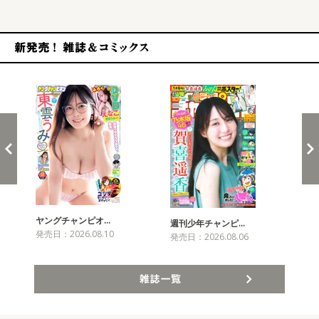
新発売！雑誌&コミックス
ヤングチャンピオ…
チャ
週刊少年チャンピ…
発売日：2026.08.10
発売
発売日：2026.08.06
雑誌一覧