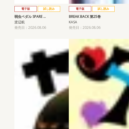
電子版
試し読み
電子版
試し読み
弱虫ペダル SPARE …
BREAK BACK 第25巻
渡辺航
KASA
発売日：2026.08.06
発売日：2026.08.06