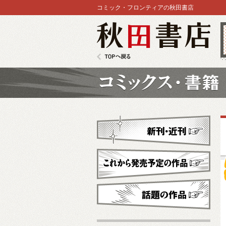
コミック・フロンティアの秋田書店
秋田書店
TOPへ戻る
コミックス
新刊・近刊
これから発売予定
話題の作品