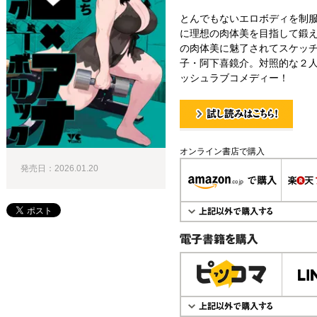
とんでもないエロボディを制
に理想の肉体美を目指して鍛
の肉体美に魅了されてスケッ
子・阿下喜鏡介。対照的な２
ッシュラブコメディー！
試し読み！
オンライン書店で購入
発売日：2026.01.20
電子書籍で購入