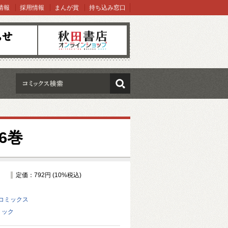
情報
採用情報
まんが賞
持ち込み窓口
オンラインショップ
検索
6巻
定価：792円 (10%税込)
コミックス
リック