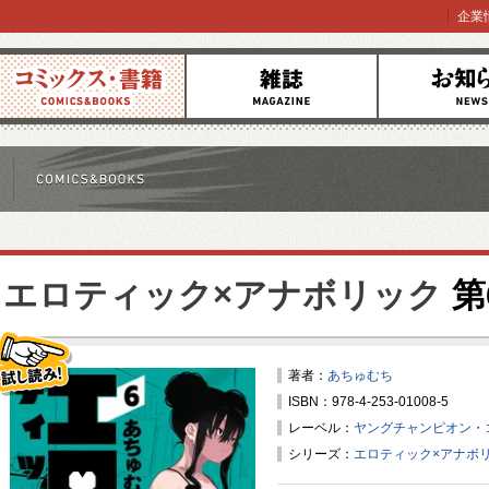
企業
コミックス
雑誌
お知らせ
エロティック×アナボリック
第
著者：
あちゅむち
ISBN：978-4-253-01008-5
試し読み！
レーベル：
ヤングチャンピオン・
シリーズ：
エロティック×アナボ