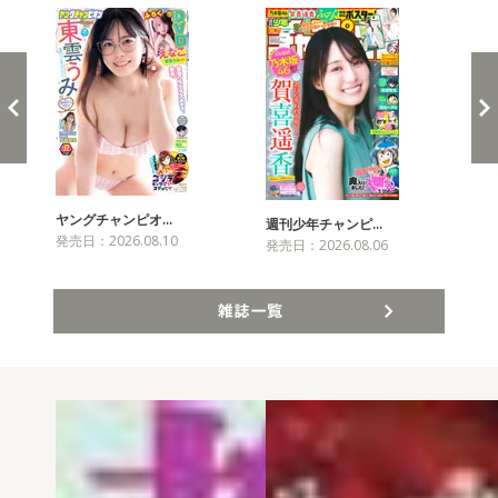
ヤングチャンピオ…
チャ
週刊少年チャンピ…
発売日：2026.08.10
発売
発売日：2026.08.06
雑誌一覧