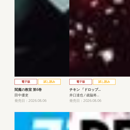
電子版
試し読み
電子版
試し読み
閻魔の教室 第6巻
チキン 「ドロップ…
田中優吏
井口達也 / 歳脇将…
発売日：2026.08.06
発売日：2026.08.06