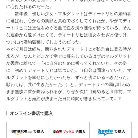
に心打たれるのだった。
――数年後、優しい少女・マルグリットはディートリヒの婚約者
に選ばれ、心からの笑顔と真心で尽くしてくれたが、やがてディ
ートリヒには王位をめぐる血で血を洗う運命が待っている。そん
な運命から遠ざけたくて、ディートリヒは彼女をわざと傷つけ、
ついには婚約破棄してしまうのだった。
やがて月日は経ち、断罪されたディートリヒが処刑台に登る時が
来るが、なんとどこかで幸せに暮らしているはずのマルグリット
が民衆に紛れて一心に自分のために祈ってくれていた。その姿
に、初めてディートリヒは気づいた。（自分は間違っていた。マ
ルグリットを幸せにしたかったら、ずっと傍にいるべきだった。
願わくば、共に生きたかった…）と。ディートリヒの願は叶わぬ
まま無惨に首が刎ねられるが、なぜか次に目覚めると４年前、マ
ルグリットと婚約が決まった日に時間が巻き戻っていて…？
オンライン書店で購入