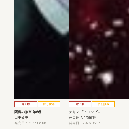
電子版
試し読み
電子版
試し読み
閻魔の教室 第6巻
チキン 「ドロップ…
田中優吏
井口達也 / 歳脇将…
発売日：2026.08.06
発売日：2026.08.06