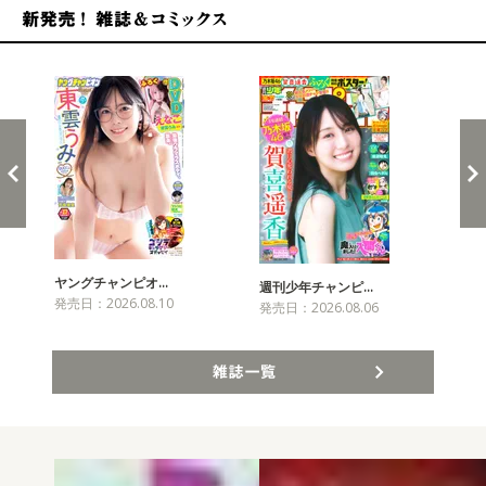
新発売！雑誌&コミックス
ヤングチャンピオ…
チャ
週刊少年チャンピ…
発売日：2026.08.10
発売
発売日：2026.08.06
雑誌一覧