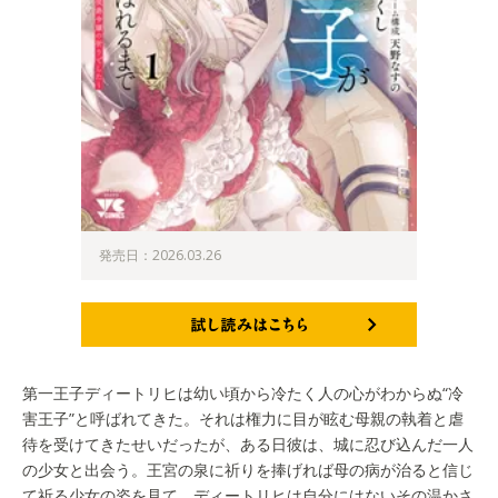
発売日：2026.03.26
試し読みはこちら
第一王子ディートリヒは幼い頃から冷たく人の心がわからぬ“冷
害王子”と呼ばれてきた。それは権力に目が眩む母親の執着と虐
待を受けてきたせいだったが、ある日彼は、城に忍び込んだ一人
の少女と出会う。王宮の泉に祈りを捧げれば母の病が治ると信じ
て祈る少女の姿を見て、ディートリヒは自分にはないその温かさ