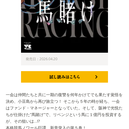
発売日：2026.04.20
試し読みはこちら
一会は仲間たちと共に一期の復讐を何年かけてでも果たす覚悟を
決め、小豆島から再び旅立つ！ そこから５年の時が経ち、一会
はファンド・マネージャーとなっていた。そして、阪神で光悦た
ちが仕掛けた“馬賭け”で、リベンジという馬に１億円を投資する
が、その狙いは…!?
本格競馬ノワール巨譚、新章突入の第５巻！