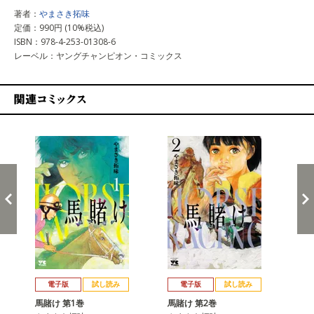
著者：
やまさき拓味
定価：990円 (10%税込)
ISBN：978-4-253-01308-6
レーベル：ヤングチャンピオン・コミックス
関連コミックス
戻る
進む
電子版
試し読み
電子版
試し読み
馬賭け 第1巻
馬賭け 第2巻
馬賭