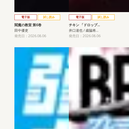
電子版
試し読み
電子版
試し読み
閻魔の教室 第6巻
チキン 「ドロップ…
田中優吏
井口達也 / 歳脇将…
発売日：2026.08.06
発売日：2026.08.06