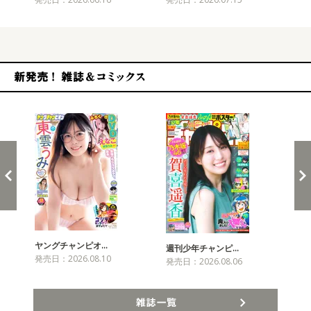
新発売！雑誌&コミックス
ヤングチャンピオ…
チャ
週刊少年チャンピ…
発売日：2026.08.10
発売
発売日：2026.08.06