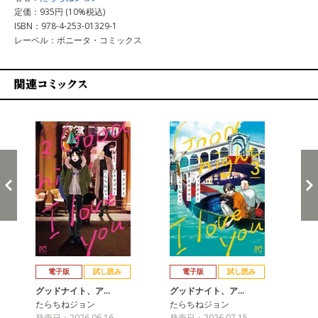
定価：935円 (10%税込)
ISBN：978-4-253-01329-1
レーベル：ボニータ・コミックス
関連コミックス
戻る
進む
電子版
試し読み
電子版
試し読み
グッドナイト、ア…
グッドナイト、ア…
グ
たらちねジョン
たらちねジョン
た
発売日：2026.06.16
発売日：2026.07.15
発売