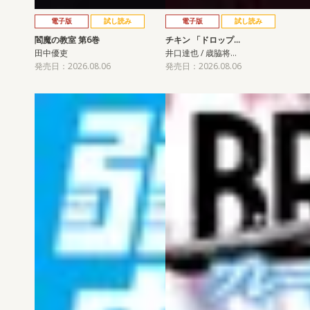
電子版
試し読み
電子版
試し読み
閻魔の教室 第6巻
チキン 「ドロップ…
田中優吏
井口達也 / 歳脇将…
発売日：2026.08.06
発売日：2026.08.06