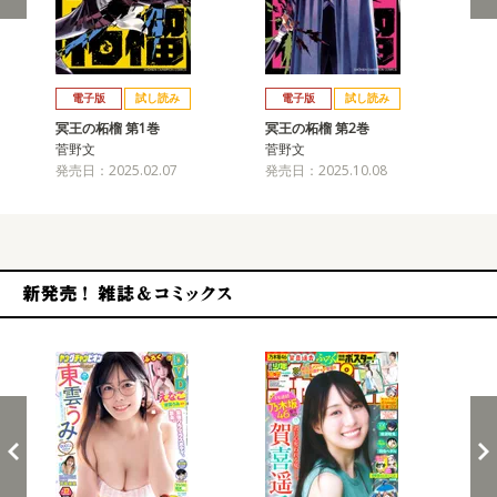
戻る
進む
電子版
試し読み
電子版
試し読み
冥王の柘榴 第1巻
冥王の柘榴 第2巻
菅野文
菅野文
発売日：2025.02.07
発売日：2025.10.08
新発売！雑誌&コミックス