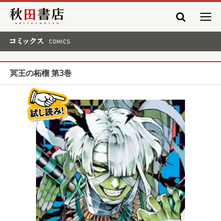
秋田書店
コミックス COMICS
冥王の柘榴 第3巻