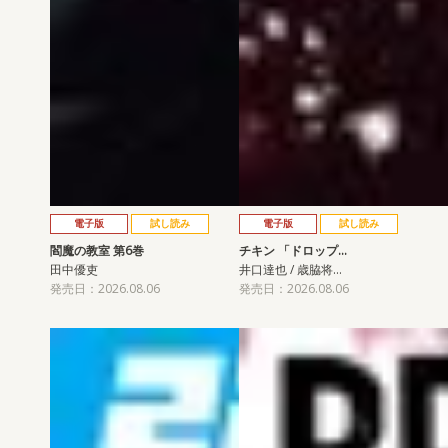
電子版
試し読み
電子版
試し読み
閻魔の教室 第6巻
チキン 「ドロップ…
田中優吏
井口達也 / 歳脇将…
発売日：2026.08.06
発売日：2026.08.06