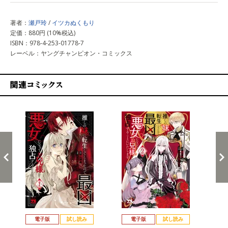
著者：
瀬戸玲
/
イツカぬくもり
定価：880円 (10%税込)
ISBN：978-4-253-01778-7
レーベル：ヤングチャンピオン・コミックス
関連コミックス
戻る
進む
電子版
試し読み
電子版
試し読み