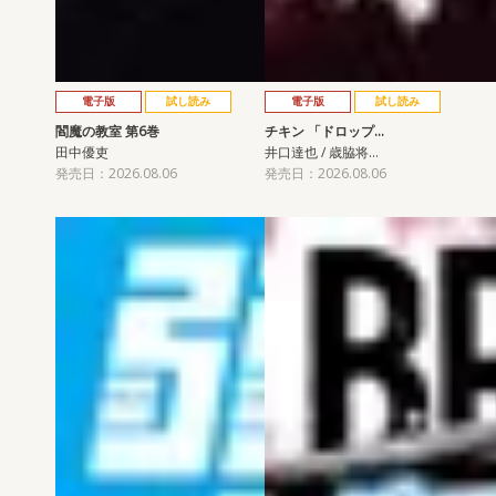
電子版
試し読み
電子版
試し読み
閻魔の教室 第6巻
チキン 「ドロップ…
田中優吏
井口達也 / 歳脇将…
発売日：2026.08.06
発売日：2026.08.06