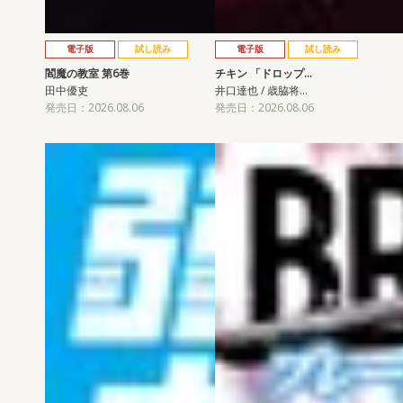
電子版
試し読み
電子版
試し読み
閻魔の教室 第6巻
チキン 「ドロップ…
田中優吏
井口達也 / 歳脇将…
発売日：2026.08.06
発売日：2026.08.06