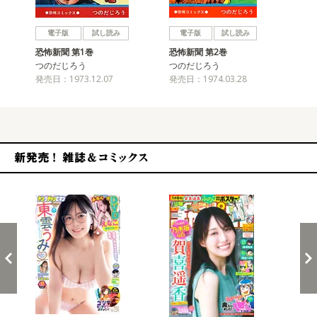
戻る
進む
電子版
試し読み
電子版
試し読み
恐怖新聞 第1巻
恐怖新聞 第2巻
恐
つのだじろう
つのだじろう
つ
発売日：1973.12.07
発売日：1974.03.28
発売
新発売！雑誌&コミックス