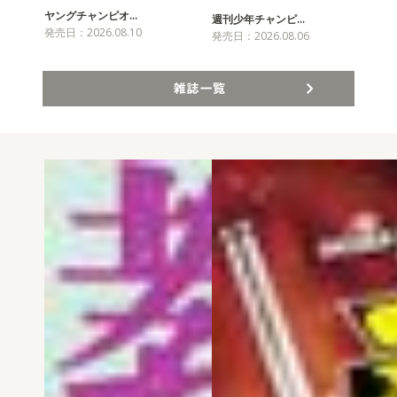
ヤングチャンピオ…
チャ
週刊少年チャンピ…
発売日：2026.08.10
発売
発売日：2026.08.06
雑誌一覧