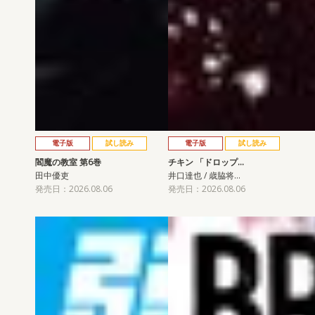
電子版
試し読み
電子版
試し読み
閻魔の教室 第6巻
チキン 「ドロップ…
田中優吏
井口達也 / 歳脇将…
発売日：2026.08.06
発売日：2026.08.06