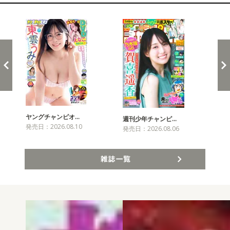
新発売！雑誌&コミックス
ヤングチャンピオ…
チャ
週刊少年チャンピ…
発売日：2026.08.10
発売
発売日：2026.08.06
雑誌一覧