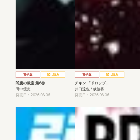
電子版
試し読み
電子版
試し読み
閻魔の教室 第6巻
チキン 「ドロップ…
田中優吏
井口達也 / 歳脇将…
発売日：2026.08.06
発売日：2026.08.06