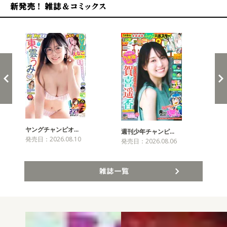
新発売！雑誌&コミックス
ヤングチャンピオ…
チャ
週刊少年チャンピ…
発売日：2026.08.10
発売
発売日：2026.08.06
雑誌一覧