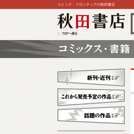
コミック・フロンティアの秋田書店
秋田書店
TOPへ戻る
コミックス
新刊・近刊
これから発売予定
話題の作品