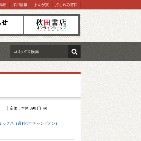
情報
採用情報
まんが賞
持ち込み窓口
オンラインショップ
検索
定価：本体 390 円+税
ミックス（週刊少年チャンピオン）