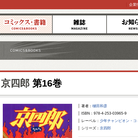
企業
コミックス
雑誌
お知らせ
京四郎
第16巻
著者：
樋田和彦
ISBN：978-4-253-03965-9
レーベル：
少年チャンピオン・コ
シリーズ：
京四郎