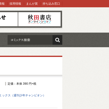
情報
採用情報
まんが賞
持ち込み窓口
オンラインショップ
検索
定価：本体 390 円+税
ミックス（週刊少年チャンピオン）