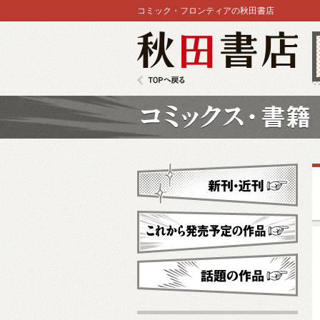
コミック・フロンティアの秋田書店
秋田書店
TOPへ戻る
コミックス
新刊・近刊
これから発売予定
話題の作品