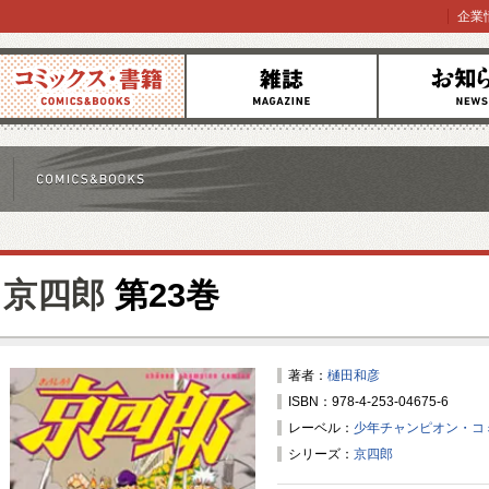
企業
コミックス
雑誌
お知らせ
京四郎
第23巻
著者：
樋田和彦
ISBN：978-4-253-04675-6
レーベル：
少年チャンピオン・コ
シリーズ：
京四郎