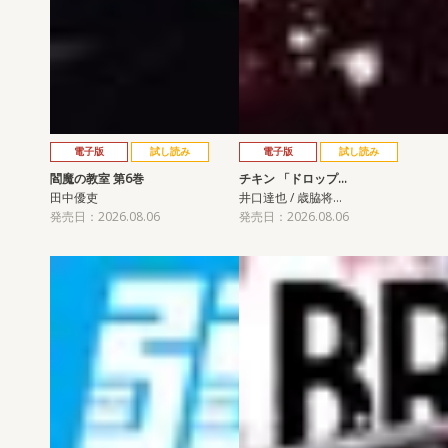
電子版
試し読み
電子版
試し読み
閻魔の教室 第6巻
チキン 「ドロップ…
田中優吏
井口達也 / 歳脇将…
発売日：2026.08.06
発売日：2026.08.06