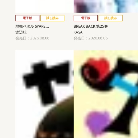
電子版
試し読み
電子版
試し読み
弱虫ペダル SPARE …
BREAK BACK 第25巻
渡辺航
KASA
発売日：2026.08.06
発売日：2026.08.06