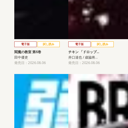
電子版
試し読み
電子版
試し読み
閻魔の教室 第6巻
チキン 「ドロップ…
田中優吏
井口達也 / 歳脇将…
発売日：2026.08.06
発売日：2026.08.06