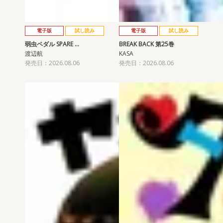
電子版
試し読み
電子版
試し読み
弱虫ペダル SPARE …
BREAK BACK 第25巻
渡辺航
KASA
発売日：2026.08.06
発売日：2026.08.06