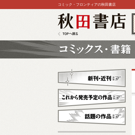
コミック・フロンティアの秋田書店
秋田書店
TOPへ戻る
コミックス
新刊・近刊
これから発売予定
話題の作品