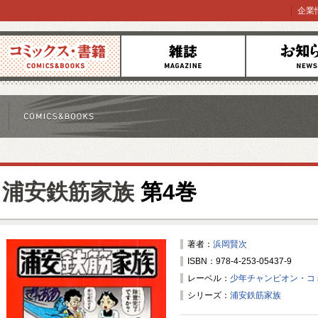
企業
コミックス
雑誌
お知らせ
浦安鉄筋家族
第4巻
著者：
浜岡賢次
ISBN：978-4-253-05437-9
レーベル：
少年チャンピオン・コ
シリーズ：
浦安鉄筋家族