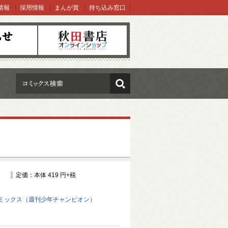
情報
採用情報
まんが賞
持ち込み窓口
オンラインショップ
検索
定価：本体 419 円+税
ミックス（週刊少年チャンピオン）