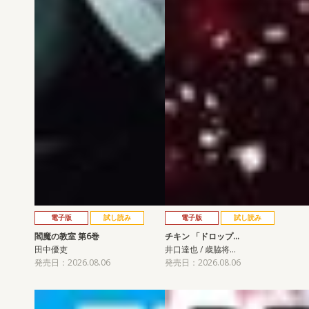
電子版
試し読み
電子版
試し読み
閻魔の教室 第6巻
チキン 「ドロップ…
田中優吏
井口達也 / 歳脇将…
発売日：2026.08.06
発売日：2026.08.06